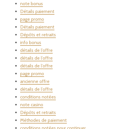
note bonus
Détails paiement
page promo
Détails paiement
Dépôts et retraits
info bonus
détails de l’offre
détails de l’offre
détails de l’offre
page promo
ancienne offre
détails de l’offre
conditions notées
note casino
Dépôts et retraits
Méthodes de paiement
conditions notées pour continuer