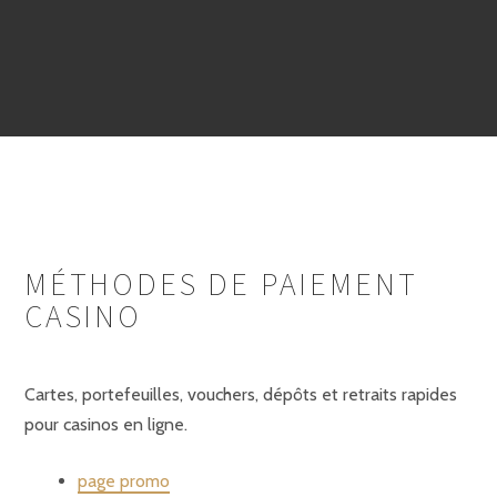
MÉTHODES DE PAIEMENT
CASINO
Cartes, portefeuilles, vouchers, dépôts et retraits rapides
pour casinos en ligne.
page promo