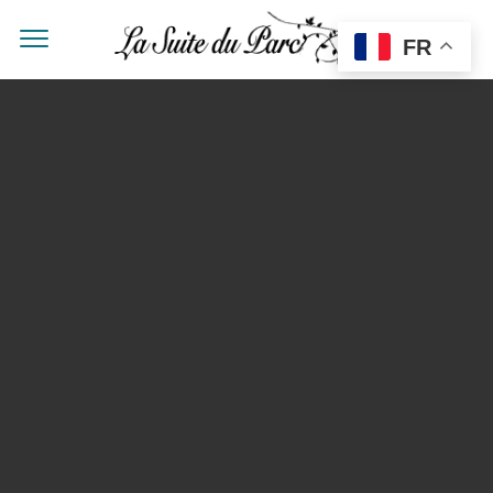
FR
GALES
 ALENTOURS