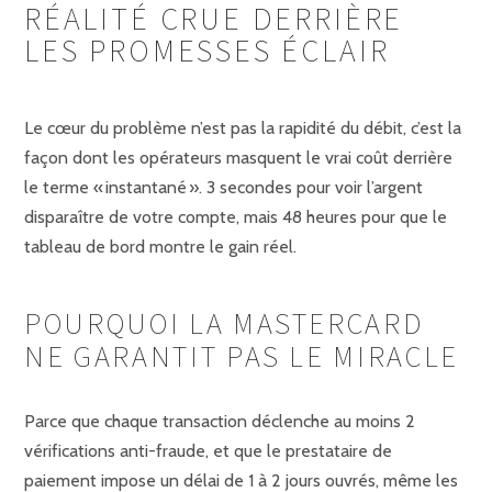
RÉALITÉ CRUE DERRIÈRE
LES PROMESSES ÉCLAIR
Le cœur du problème n’est pas la rapidité du débit, c’est la
façon dont les opérateurs masquent le vrai coût derrière
le terme « instantané ». 3 secondes pour voir l’argent
disparaître de votre compte, mais 48 heures pour que le
tableau de bord montre le gain réel.
POURQUOI LA MASTERCARD
NE GARANTIT PAS LE MIRACLE
Parce que chaque transaction déclenche au moins 2
vérifications anti-fraude, et que le prestataire de
paiement impose un délai de 1 à 2 jours ouvrés, même les