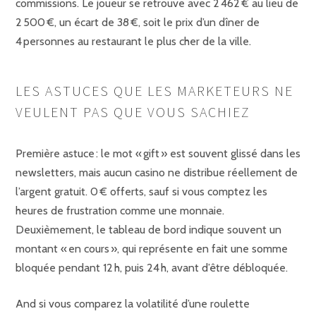
commissions. Le joueur se retrouve avec 2 462 € au lieu de
2 500 €, un écart de 38 €, soit le prix d’un dîner de
4 personnes au restaurant le plus cher de la ville.
LES ASTUCES QUE LES MARKETEURS NE
VEULENT PAS QUE VOUS SACHIEZ
Première astuce : le mot « gift » est souvent glissé dans les
newsletters, mais aucun casino ne distribue réellement de
l’argent gratuit. 0 € offerts, sauf si vous comptez les
heures de frustration comme une monnaie.
Deuxièmement, le tableau de bord indique souvent un
montant « en cours », qui représente en fait une somme
bloquée pendant 12 h, puis 24 h, avant d’être débloquée.
And si vous comparez la volatilité d’une roulette