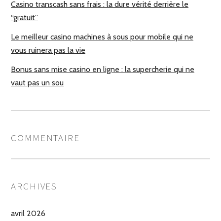
Casino transcash sans frais : la dure vérité derrière le
“gratuit”
Le meilleur casino machines à sous pour mobile qui ne
vous ruinera pas la vie
Bonus sans mise casino en ligne : la supercherie qui ne
vaut pas un sou
COMMENTAIRE
ARCHIVES
avril 2026