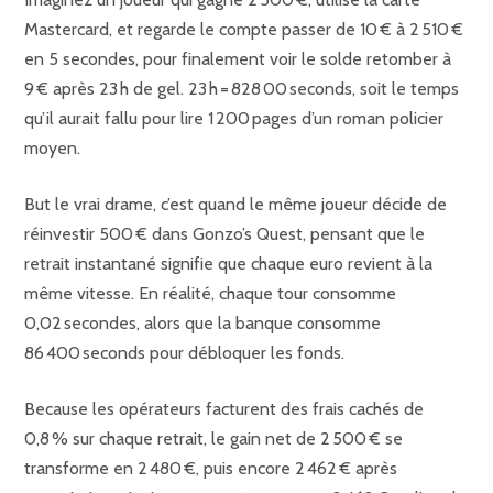
Mastercard, et regarde le compte passer de 10 € à 2 510 €
en 5 secondes, pour finalement voir le solde retomber à
9 € après 23 h de gel. 23 h = 828 00 seconds, soit le temps
qu’il aurait fallu pour lire 1 200 pages d’un roman policier
moyen.
But le vrai drame, c’est quand le même joueur décide de
réinvestir 500 € dans Gonzo’s Quest, pensant que le
retrait instantané signifie que chaque euro revient à la
même vitesse. En réalité, chaque tour consomme
0,02 secondes, alors que la banque consomme
86 400 seconds pour débloquer les fonds.
Because les opérateurs facturent des frais cachés de
0,8 % sur chaque retrait, le gain net de 2 500 € se
transforme en 2 480 €, puis encore 2 462 € après