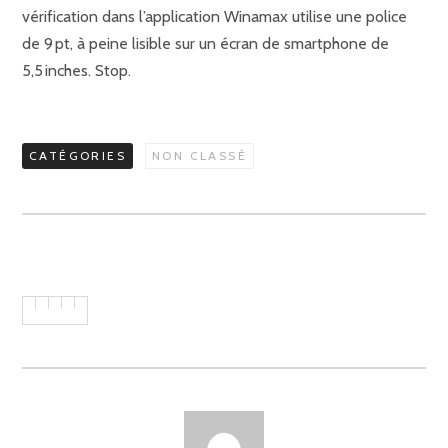
vérification dans l’application Winamax utilise une police
de 9 pt, à peine lisible sur un écran de smartphone de
5,5 inches. Stop.
CATÉGORIES
NON CLASSÉ