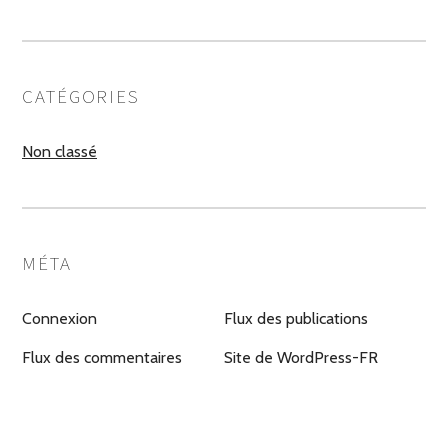
CATÉGORIES
Non classé
MÉTA
Connexion
Flux des publications
Flux des commentaires
Site de WordPress-FR