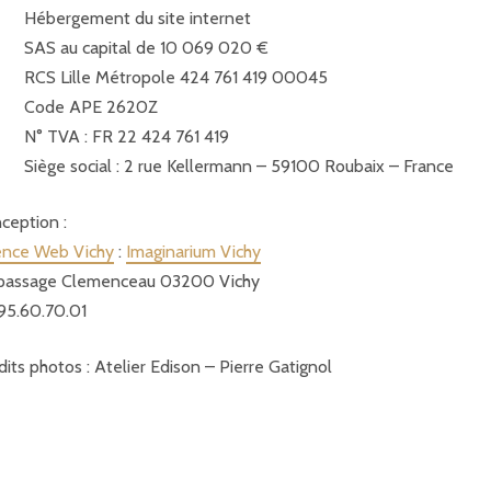
Hébergement du site internet
SAS au capital de 10 069 020 €
RCS Lille Métropole 424 761 419 00045
Code APE 2620Z
N° TVA : FR 22 424 761 419
Siège social : 2 rue Kellermann – 59100 Roubaix – France
ception :
nce Web Vichy
:
Imaginarium Vichy
passage Clemenceau 03200 Vichy
95.60.70.01
dits photos : Atelier Edison – Pierre Gatignol