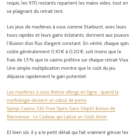
requis, les 970 restants repartent les mains vides, tout en
se plaignant du retrait lent.
Les jeux de machines à sous comme Starburst, avec leurs
tours rapides et leurs gains éclatants, donnent aux joueurs
l’illusion d’un flux d’argent constant. En vérité, chaque spin
coûte généralement 0,10 € à 0,20 €, soit moins que le
frais de 1,5 % que le casino prélève sur chaque retrait Visa.
Une simple multiplication montre que le coût du jeu
dépasse rapidement le gain potentiel.
Les machines à sous thème vikings en ligne : quand la
mythologie devient un calcul de perte
Spinjo Casino 230 Free Spins Sans Dépôt Bonus de
Bienvenue : Le Cadeau qui Laisse un Goût Amer
Et bien sûr, il y a le petit détail qui fait vraiment grincer les