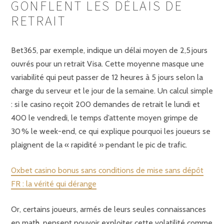
GONFLENT LES DÉLAIS DE
RETRAIT
Bet365, par exemple, indique un délai moyen de 2,5 jours
ouvrés pour un retrait Visa. Cette moyenne masque une
variabilité qui peut passer de 12 heures à 5 jours selon la
charge du serveur et le jour de la semaine. Un calcul simple
: si le casino reçoit 200 demandes de retrait le lundi et
400 le vendredi, le temps d’attente moyen grimpe de
30 % le week-end, ce qui explique pourquoi les joueurs se
plaignent de la « rapidité » pendant le pic de trafic.
0xbet casino bonus sans conditions de mise sans dépôt
FR : la vérité qui dérange
Or, certains joueurs, armés de leurs seules connaissances
en math, pensent pouvoir exploiter cette volatilité comme