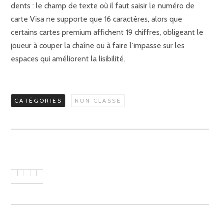
dents : le champ de texte où il faut saisir le numéro de
carte Visa ne supporte que 16 caractères, alors que
certains cartes premium affichent 19 chiffres, obligeant le
joueur à couper la chaîne ou à faire l’impasse sur les
espaces qui améliorent la lisibilité.
CATÉGORIES
NON CLASSÉ