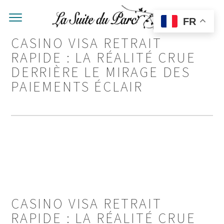
FR
CASINO VISA RETRAIT
RAPIDE : LA RÉALITÉ CRUE
DERRIÈRE LE MIRAGE DES
PAIEMENTS ÉCLAIR
GALES
 ALENTOURS
CASINO VISA RETRAIT
RAPIDE : LA RÉALITÉ CRUE