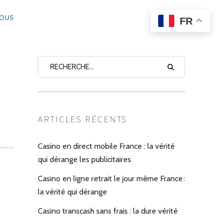
NOUS
FR
CAPITAL DU BIEN ÊTRE
CARTE
CONTACTEZ-NOUS
ESPACE PRESSE
INTRODUCTION
MENTIONS LÉGALES
VICHY ET ALENTOU
BREAK LUXURY
TARIFS & 
ARTICLES RÉCENTS
Casino en direct mobile France : la vérité
qui dérange les publicitaires
Casino en ligne retrait le jour même France :
la vérité qui dérange
Casino transcash sans frais : la dure vérité