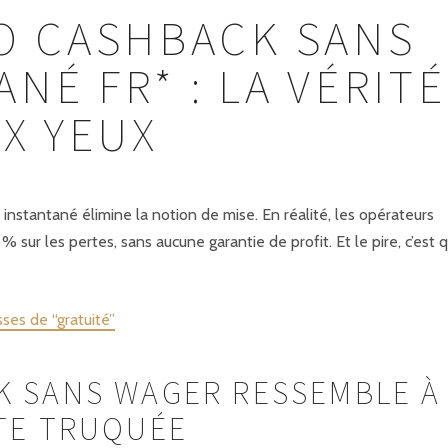
NO CASHBACK SANS
NÉ FR* : LA VÉRITÉ
UX YEUX
 instantané élimine la notion de mise. En réalité, les opérateurs
sur les pertes, sans aucune garantie de profit. Et le pire, c’est 
ses de “gratuité”
K SANS WAGER RESSEMBLE À
TE TRUQUÉE