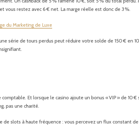
ent. Un cashback de 5 % ramène 10 €, soit 5 % du total perdu. 
) et vous restez avec 6 € net. La marge réelle est donc de 3 %.
rage du Marketing de Luxe
 une série de tours perdus peut réduire votre solde de 150 € en 1
signifiant.
e comptable. Et lorsque le casino ajoute un bonus « VIP » de 10 €
ng, pas une charité.
e de slots à haute fréquence : vous percevez un flux constant de