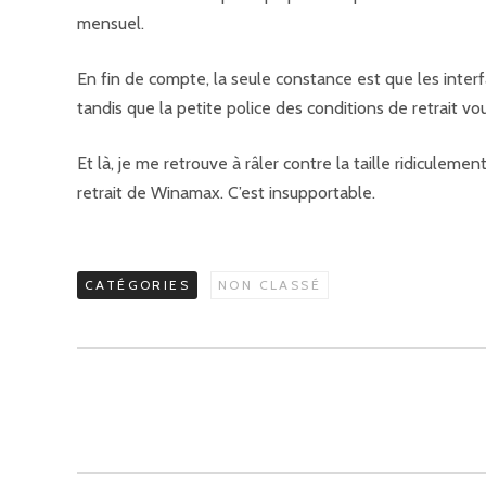
mensuel.
En fin de compte, la seule constance est que les interfa
tandis que la petite police des conditions de retrait vou
Et là, je me retrouve à râler contre la taille ridiculem
retrait de Winamax. C’est insupportable.
CATÉGORIES
NON CLASSÉ