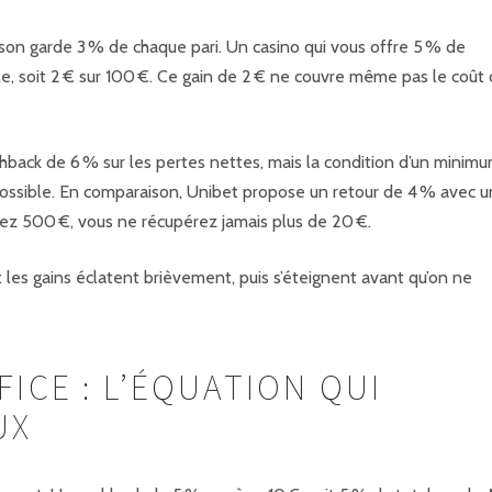
son garde 3 % de chaque pari. Un casino qui vous offre 5 % de
e, soit 2 € sur 100 €. Ce gain de 2 € ne couvre même pas le coût
back de 6 % sur les pertes nettes, mais la condition d’un minim
possible. En comparaison, Unibet propose un retour de 4 % avec u
dez 500 €, vous ne récupérez jamais plus de 20 €.
t : les gains éclatent brièvement, puis s’éteignent avant qu’on ne
FICE : L’ÉQUATION QUI
UX