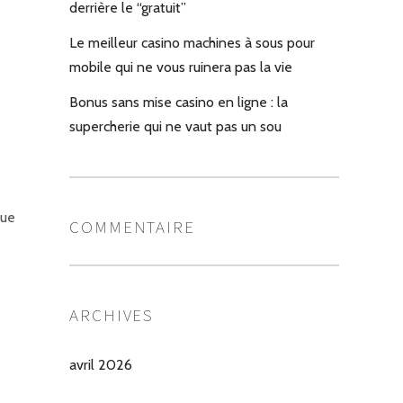
derrière le “gratuit”
Le meilleur casino machines à sous pour
mobile qui ne vous ruinera pas la vie
Bonus sans mise casino en ligne : la
supercherie qui ne vaut pas un sou
que
COMMENTAIRE
ARCHIVES
avril 2026