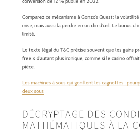
conversion de 12 % publié en 2022.
Comparez ce mécanisme à Gonzo’s Quest : la volatilité
mise, mais aussi la perdre en un clin d’œil. Le bonus d’
limité.
Le texte légal du T&C précise souvent que les gains p
free » d’autant plus ironique, comme si le casino offrai
pièce.
Les machines à sous qui gonflent les cagnottes : pourqu
deux sous
DÉCRYPTAGE DES CONDIT
MATHÉMATIQUES À LA C