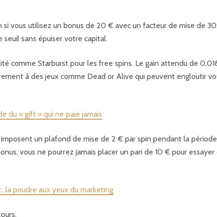
n si vous utilisez un bonus de 20 € avec un facteur de mise de 30
seuil sans épuiser votre capital.
ilité comme Starburst pour les free spins. Le gain attendu de 0,01
rairement à des jeux comme Dead or Alive qui peuvent engloutir vo
de du « gift » qui ne paie jamais
es imposent un plafond de mise de 2 € par spin pendant la périod
onus, vous ne pourrez jamais placer un pari de 10 € pour essayer
 : la poudre aux yeux du marketing
ours.