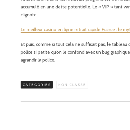
accumulé en une dette potentielle. Le « VIP » tant va
clignote.
Le meilleur casino en ligne retrait rapide France : le m
Et puis, comme si tout cela ne suffisait pas, le tablea
police si petite qu’on le confond avec un bug graphiqu
agrandir la police.
CATÉGORIES
NON CLASSÉ