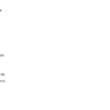
e
de
 de
 de
ent.