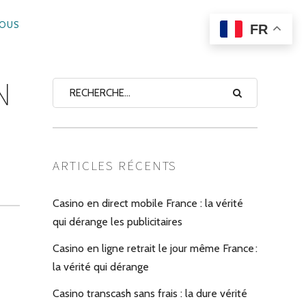
NOUS
FR
CAPITAL DU BIEN ÊTRE
CARTE
CONTACTEZ-NOUS
ESPACE PRESSE
INTRODUCTION
MENTIONS LÉGALES
VICHY ET ALENTOU
BREAK LUXURY
TARIFS & 
N
ARTICLES RÉCENTS
Casino en direct mobile France : la vérité
qui dérange les publicitaires
Casino en ligne retrait le jour même France :
la vérité qui dérange
Casino transcash sans frais : la dure vérité