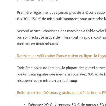
Première règle : ne jouez jamais plus de 5 € par sessio
€ x 30 = 150 € de mise, suffisamment pour atteindre le 
Second astuce : choisissez des machines à faible volat
par spin réduit le risque de « burn-out » rapide, cont
bankroll en deux minutes.
Retrait sans vérification France casino en ligne : la faça
Troisième point de friction : la plupart des plateform
bonus. Cela signifie que même si vous avez 100 € de b
récupérer votre mise en un seul coup.
Rolletto casino 100 tours gratuits sans dépôt bonus FR
Déposez 20 € → recevez 30 € de bonus + 30 t