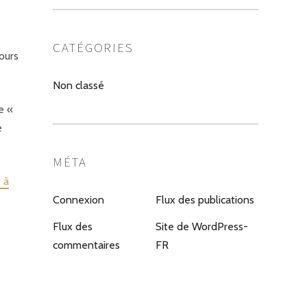
e
CATÉGORIES
tours
Non classé
e «
e
MÉTA
 à
Connexion
Flux des publications
Flux des
Site de WordPress-
commentaires
FR