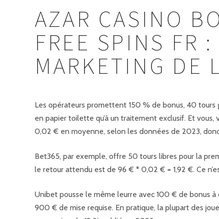
AZAR CASINO B
FREE SPINS FR :
MARKETING DE 
Les opérateurs promettent 150 % de bonus, 40 tours gra
en papier toilette qu’à un traitement exclusif. Et vous,
0,02 € en moyenne, selon les données de 2023, donc 
Bet365, par exemple, offre 50 tours libres pour la pre
le retour attendu est de 96 € * 0,02 € = 1,92 €. Ce n’es
Unibet pousse le même leurre avec 100 € de bonus à c
900 € de mise requise. En pratique, la plupart des joue