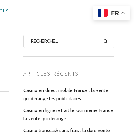
NOUS
FR
CAPITAL DU BIEN ÊTRE
CARTE
CONTACTEZ-NOUS
ESPACE PRESSE
INTRODUCTION
MENTIONS LÉGALES
VICHY ET ALENTOU
BREAK LUXURY
TARIFS & 
ARTICLES RÉCENTS
Casino en direct mobile France : la vérité
qui dérange les publicitaires
Casino en ligne retrait le jour même France :
la vérité qui dérange
Casino transcash sans frais : la dure vérité