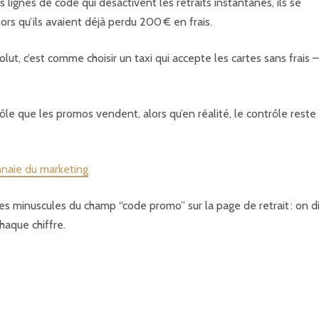
lignes de code qui désactivent les retraits instantanés, ils se
rs qu’ils avaient déjà perdu 200 € en frais.
lut, c’est comme choisir un taxi qui accepte les cartes sans frais 
ôle que les promos vendent, alors qu’en réalité, le contrôle reste
nnaie du marketing
ères minuscules du champ “code promo” sur la page de retrait : on di
haque chiffre.