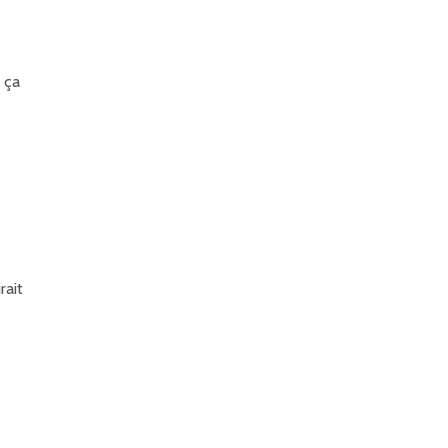
– ça
rait