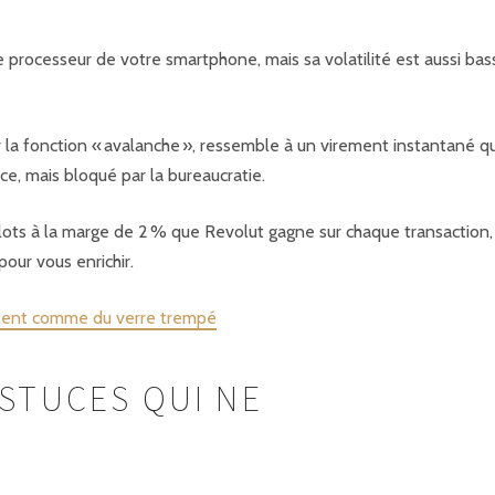
le processeur de votre smartphone, mais sa volatilité est aussi bas
la fonction « avalanche », ressemble à un virement instantané qu
nce, mais bloqué par la bureaucratie.
lots à la marge de 2 % que Revolut gagne sur chaque transaction,
our vous enrichir.
rillent comme du verre trempé
ASTUCES QUI NE