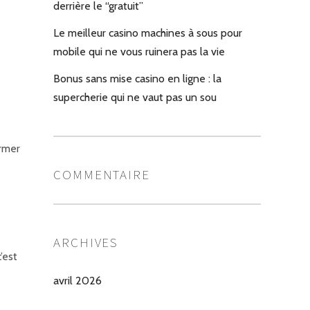
derrière le “gratuit”
Le meilleur casino machines à sous pour
mobile qui ne vous ruinera pas la vie
Bonus sans mise casino en ligne : la
supercherie qui ne vaut pas un sou
ormer
COMMENTAIRE
ARCHIVES
’est
avril 2026