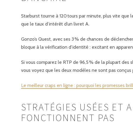
Starburst tourne à 120 tours par minute, plus vite que 
que le taux d’intérêt d’un livret A.
Gonzo’s Quest, avec ses 3 % de chances de déclencher 
bloque à la vérification d’identité : excitant en appare
Si vous comparez le RTP de 96,5 % de la plupart des s
vous voyez que les deux modèles ne sont pas conçus p
Le meilleur craps en ligne : pourquoi les promesses b
STRATÉGIES USÉES ET 
FONCTIONNENT PAS