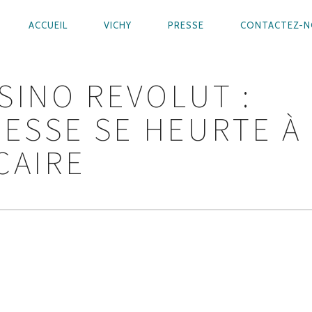
ACCUEIL
VICHY
PRESSE
CONTACTEZ-
NAVIGATION
PRINCIPALE
SINO REVOLUT :
ESSE SE HEURTE À
CAIRE