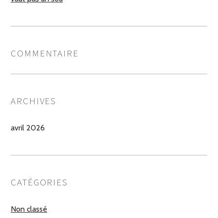
COMMENTAIRE
ARCHIVES
avril 2026
CATÉGORIES
Non classé