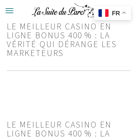
FR
LE MEILLEUR CASINO EN
LIGNE BONUS 400 % : LA
VÉRITÉ QUI DÉRANGE LES
MARKETEURS
GALES
 ALENTOURS
LE MEILLEUR CASINO EN
LIGNE BONUS 400 % : LA