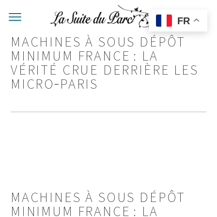
FR
MACHINES À SOUS DÉPÔT
MINIMUM FRANCE : LA
VÉRITÉ CRUE DERRIÈRE LES
MICRO‑PARIS
GALES
 ALENTOURS
MACHINES À SOUS DÉPÔT
MINIMUM FRANCE : LA