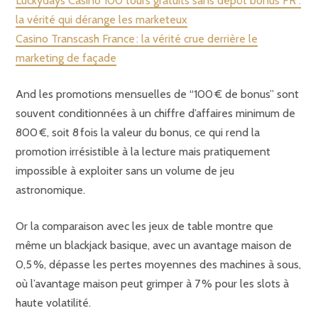
Luckydays Casino 100 tours gratuits sans dépôt bonus FR :
la vérité qui dérange les marketeux
Casino Transcash France : la vérité crue derrière le
marketing de façade
And les promotions mensuelles de “100 € de bonus” sont
souvent conditionnées à un chiffre d’affaires minimum de
800 €, soit 8 fois la valeur du bonus, ce qui rend la
promotion irrésistible à la lecture mais pratiquement
impossible à exploiter sans un volume de jeu
astronomique.
Or la comparaison avec les jeux de table montre que
même un blackjack basique, avec un avantage maison de
0,5 %, dépasse les pertes moyennes des machines à sous,
où l’avantage maison peut grimper à 7 % pour les slots à
haute volatilité.