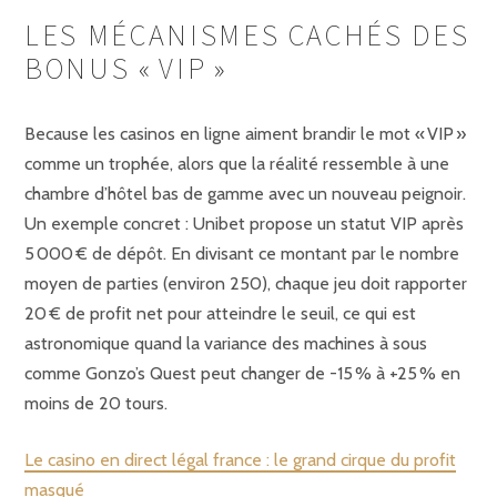
LES MÉCANISMES CACHÉS DES
BONUS « VIP »
Because les casinos en ligne aiment brandir le mot « VIP »
comme un trophée, alors que la réalité ressemble à une
chambre d’hôtel bas de gamme avec un nouveau peignoir.
Un exemple concret : Unibet propose un statut VIP après
5 000 € de dépôt. En divisant ce montant par le nombre
moyen de parties (environ 250), chaque jeu doit rapporter
20 € de profit net pour atteindre le seuil, ce qui est
astronomique quand la variance des machines à sous
comme Gonzo’s Quest peut changer de -15 % à +25 % en
moins de 20 tours.
Le casino en direct légal france : le grand cirque du profit
masqué