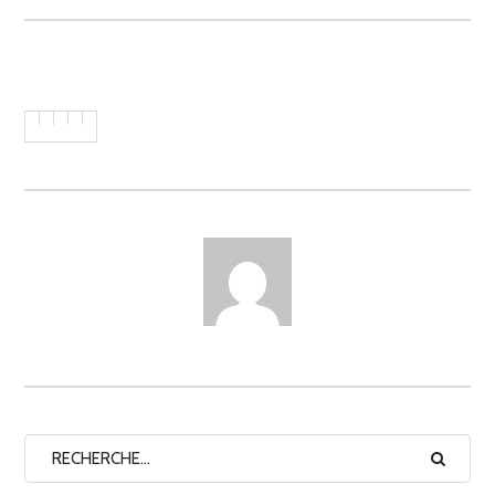
ASSIGNER
LES
AUTEURS