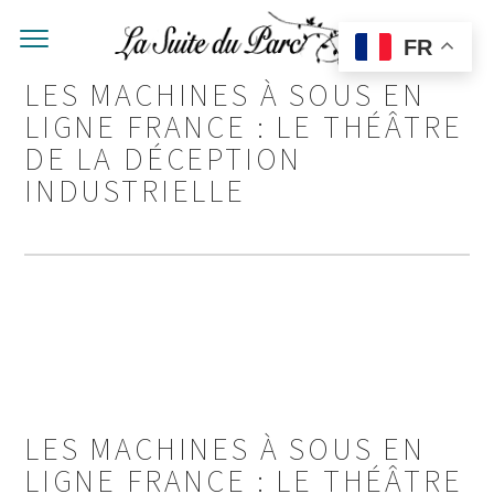
FR
LES MACHINES À SOUS EN
LIGNE FRANCE : LE THÉÂTRE
DE LA DÉCEPTION
INDUSTRIELLE
GALES
 ALENTOURS
LES MACHINES À SOUS EN
LIGNE FRANCE : LE THÉÂTRE