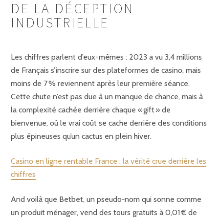
DE LA DÉCEPTION
INDUSTRIELLE
Les chiffres parlent d’eux-mêmes : 2023 a vu 3,4 millions
de Français s’inscrire sur des plateformes de casino, mais
moins de 7 % reviennent après leur première séance.
Cette chute n’est pas due à un manque de chance, mais à
la complexité cachée derrière chaque « gift » de
bienvenue, où le vrai coût se cache derrière des conditions
plus épineuses qu’un cactus en plein hiver.
Casino en ligne rentable France : la vérité crue derrière les
chiffres
And voilà que Betbet, un pseudo‑nom qui sonne comme
un produit ménager, vend des tours gratuits à 0,01 € de