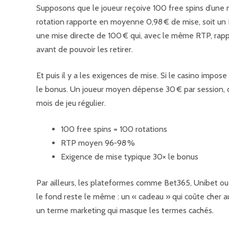
Supposons que le joueur reçoive 100 free spins d’une
rotation rapporte en moyenne 0,98 € de mise, soit un 
une mise directe de 100 € qui, avec le même RTP, rappor
avant de pouvoir les retirer.
Et puis il y a les exigences de mise. Si le casino impos
le bonus. Un joueur moyen dépense 30 € par session, don
mois de jeu régulier.
100 free spins = 100 rotations
RTP moyen 96‑98 %
Exigence de mise typique 30× le bonus
Par ailleurs, les plateformes comme Bet365, Unibet ou
le fond reste le même : un « cadeau » qui coûte cher au 
un terme marketing qui masque les termes cachés.