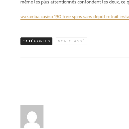
même les plus attentionnés confondent les deux, ce qu
wazamba casino 190 free spins sans dépôt retrait inst
CATÉGORIES
NON CLASSÉ
ASSIGNER
LES