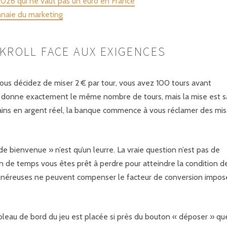
 2026 qui ne vaut pas un euro en France
nnaie du marketing
KROLL FACE AUX EXIGENCES
us décidez de miser 2 € par tour, vous avez 100 tours avant
us donne exactement le même nombre de tours, mais la mise est 
gains en argent réel, la banque commence à vous réclamer des mi
e bienvenue » n’est qu’un leurre. La vraie question n’est pas de
en de temps vous êtes prêt à perdre pour atteindre la condition d
généreuses ne peuvent compenser le facteur de conversion impos
 tableau de bord du jeu est placée si près du bouton « déposer » qu