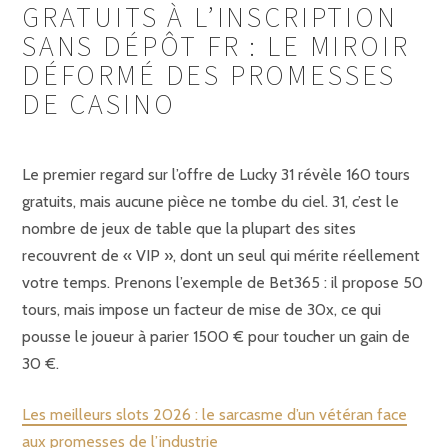
GRATUITS À L’INSCRIPTION
SANS DÉPÔT FR : LE MIROIR
DÉFORMÉ DES PROMESSES
DE CASINO
Le premier regard sur l’offre de Lucky 31 révèle 160 tours
gratuits, mais aucune pièce ne tombe du ciel. 31, c’est le
nombre de jeux de table que la plupart des sites
recouvrent de « VIP », dont un seul qui mérite réellement
votre temps. Prenons l’exemple de Bet365 : il propose 50
tours, mais impose un facteur de mise de 30x, ce qui
pousse le joueur à parier 1500 € pour toucher un gain de
30 €.
Les meilleurs slots 2026 : le sarcasme d’un vétéran face
aux promesses de l’industrie