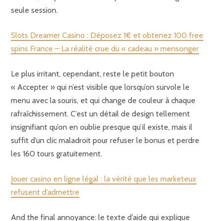
seule session.
Slots Dreamer Casino : Déposez 1€ et obtenez 100 free
spins France – La réalité crue du « cadeau » mensonger
Le plus irritant, cependant, reste le petit bouton
« Accepter » qui n’est visible que lorsqu’on survole le
menu avec la souris, et qui change de couleur à chaque
rafraîchissement. C’est un détail de design tellement
insignifiant qu’on en oublie presque qu’il existe, mais il
suffit d’un clic maladroit pour refuser le bonus et perdre
les 160 tours gratuitement.
Jouer casino en ligne légal : la vérité que les marketeux
refusent d’admettre
And the final annoyance: le texte d’aide qui explique