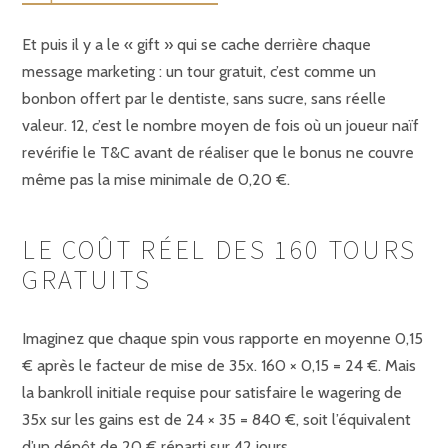
Et puis il y a le « gift » qui se cache derrière chaque
message marketing : un tour gratuit, c’est comme un
bonbon offert par le dentiste, sans sucre, sans réelle
valeur. 12, c’est le nombre moyen de fois où un joueur naïf
revérifie le T&C avant de réaliser que le bonus ne couvre
même pas la mise minimale de 0,20 €.
LE COÛT RÉEL DES 160 TOURS
GRATUITS
Imaginez que chaque spin vous rapporte en moyenne 0,15
€ après le facteur de mise de 35x. 160 × 0,15 = 24 €. Mais
la bankroll initiale requise pour satisfaire le wagering de
35x sur les gains est de 24 × 35 = 840 €, soit l’équivalent
d’un dépôt de 20 € réparti sur 42 jours.