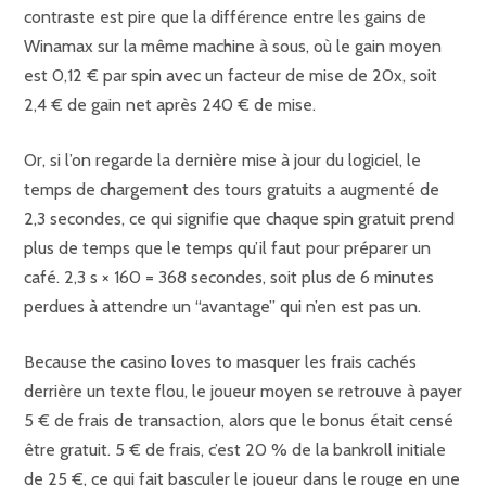
contraste est pire que la différence entre les gains de
Winamax sur la même machine à sous, où le gain moyen
est 0,12 € par spin avec un facteur de mise de 20x, soit
2,4 € de gain net après 240 € de mise.
Or, si l’on regarde la dernière mise à jour du logiciel, le
temps de chargement des tours gratuits a augmenté de
2,3 secondes, ce qui signifie que chaque spin gratuit prend
plus de temps que le temps qu’il faut pour préparer un
café. 2,3 s × 160 = 368 secondes, soit plus de 6 minutes
perdues à attendre un “avantage” qui n’en est pas un.
Because the casino loves to masquer les frais cachés
derrière un texte flou, le joueur moyen se retrouve à payer
5 € de frais de transaction, alors que le bonus était censé
être gratuit. 5 € de frais, c’est 20 % de la bankroll initiale
de 25 €, ce qui fait basculer le joueur dans le rouge en une