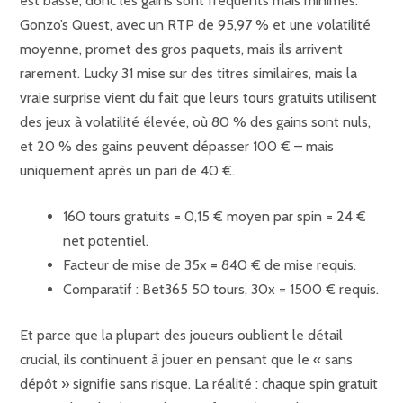
est basse, donc les gains sont fréquents mais minimes.
Gonzo’s Quest, avec un RTP de 95,97 % et une volatilité
moyenne, promet des gros paquets, mais ils arrivent
rarement. Lucky 31 mise sur des titres similaires, mais la
vraie surprise vient du fait que leurs tours gratuits utilisent
des jeux à volatilité élevée, où 80 % des gains sont nuls,
et 20 % des gains peuvent dépasser 100 € – mais
uniquement après un pari de 40 €.
160 tours gratuits = 0,15 € moyen par spin = 24 €
net potentiel.
Facteur de mise de 35x = 840 € de mise requis.
Comparatif : Bet365 50 tours, 30x = 1500 € requis.
Et parce que la plupart des joueurs oublient le détail
crucial, ils continuent à jouer en pensant que le « sans
dépôt » signifie sans risque. La réalité : chaque spin gratuit