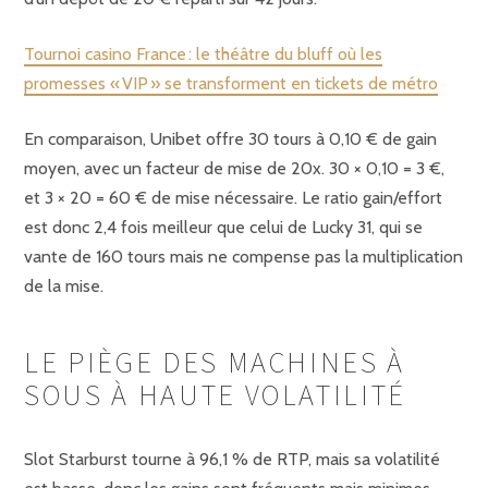
Tournoi casino France : le théâtre du bluff où les
promesses « VIP » se transforment en tickets de métro
En comparaison, Unibet offre 30 tours à 0,10 € de gain
moyen, avec un facteur de mise de 20x. 30 × 0,10 = 3 €,
et 3 × 20 = 60 € de mise nécessaire. Le ratio gain/effort
est donc 2,4 fois meilleur que celui de Lucky 31, qui se
vante de 160 tours mais ne compense pas la multiplication
de la mise.
LE PIÈGE DES MACHINES À
SOUS À HAUTE VOLATILITÉ
Slot Starburst tourne à 96,1 % de RTP, mais sa volatilité