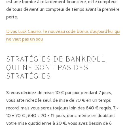
est une bombe à retardement financière, et le compteur
de tours devient un compteur de temps avant la première
perte.
Divas Luck Casino : le nouveau code bonus d’aujourd’hui qui
ne vaut pas un sou
STRATÉGIES DE BANKROLL
QUI NE SONT PAS DES
STRATÉGIES
Si vous décidez de miser 10 € par jour pendant 7 jours,
vous atteindrez le seuil de mise de 70 € en un temps
record, mais vous serez toujours loin des 840 € requis. 7 ×
10 = 70 € ; 840 ÷ 70 = 12 jours, donc même en doublant
votre mise quotidienne à 20 €, vous avez besoin de 6