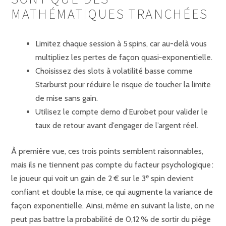
MATHÉMATIQUES TRANCHÉES
Limitez chaque session à 5 spins, car au-delà vous
multipliez les pertes de façon quasi‑exponentielle.
Choisissez des slots à volatilité basse comme
Starburst pour réduire le risque de toucher la limite
de mise sans gain.
Utilisez le compte demo d’Eurobet pour valider le
taux de retour avant d’engager de l’argent réel.
À première vue, ces trois points semblent raisonnables,
mais ils ne tiennent pas compte du facteur psychologique :
le joueur qui voit un gain de 2 € sur le 3ᵉ spin devient
confiant et double la mise, ce qui augmente la variance de
façon exponentielle. Ainsi, même en suivant la liste, on ne
peut pas battre la probabilité de 0,12 % de sortir du piège