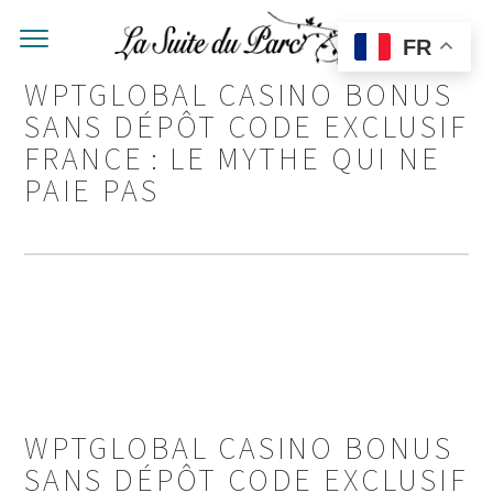
FR
WPTGLOBAL CASINO BONUS
SANS DÉPÔT CODE EXCLUSIF
FRANCE : LE MYTHE QUI NE
PAIE PAS
GALES
 ALENTOURS
WPTGLOBAL CASINO BONUS
SANS DÉPÔT CODE EXCLUSIF