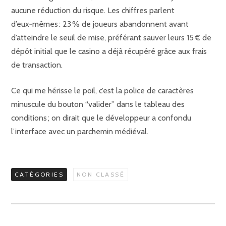
aucune réduction du risque. Les chiffres parlent
d’eux‑mêmes : 23 % de joueurs abandonnent avant
d’atteindre le seuil de mise, préférant sauver leurs 15 € de
dépôt initial que le casino a déjà récupéré grâce aux frais
de transaction.
Ce qui me hérisse le poil, c’est la police de caractères
minuscule du bouton “valider” dans le tableau des
conditions ; on dirait que le développeur a confondu
l’interface avec un parchemin médiéval.
CATÉGORIES
NON CLASSÉ