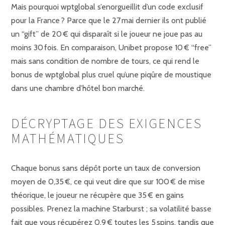
Mais pourquoi wptglobal s’enorgueillit d’un code exclusif
pour la France ? Parce que le 27 mai dernier ils ont publié
un “gift” de 20 € qui disparaît si le joueur ne joue pas au
moins 30 fois. En comparaison, Unibet propose 10 € “free”
mais sans condition de nombre de tours, ce qui rend le
bonus de wptglobal plus cruel qu’une piqûre de moustique
dans une chambre d’hôtel bon marché.
DÉCRYPTAGE DES EXIGENCES
MATHÉMATIQUES
Chaque bonus sans dépôt porte un taux de conversion
moyen de 0,35 €, ce qui veut dire que sur 100 € de mise
théorique, le joueur ne récupère que 35 € en gains
possibles. Prenez la machine Starburst ; sa volatilité basse
fait que vous récupérez 0,9 € toutes les 5 spins, tandis que