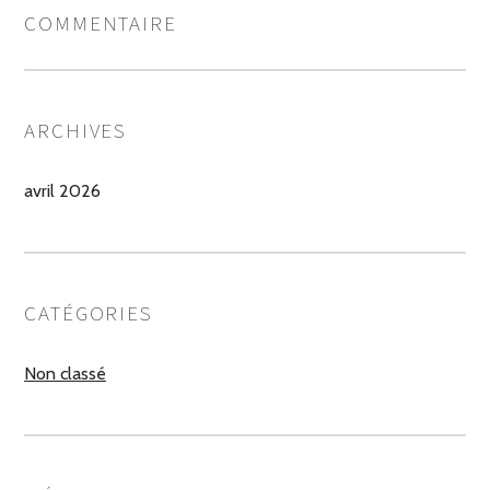
COMMENTAIRE
ARCHIVES
avril 2026
CATÉGORIES
Non classé