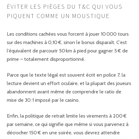
ÉVITER LES PIÈGES DU T&C QUI VOUS
PIQUENT COMME UN MOUSTIQUE
Les conditions cachées vous forcent à jouer 10 000 tours
sur des machines à 0,10 €, sinon le bonus disparaît. C’est
l’équivalent de parcourir 50 km à pied pour gagner 5 € de
prime – totalement disproportionné.
Parce que le texte légal est souvent écrit en police 7, la
lecture devient un effort oculaire, et la plupart des joueurs
abandonnent avant même de comprendre le ratio de
mise de 30 :1 imposé par le casino.
Enfin, la politique de retrait limite les virements à 200 €
par semaine, ce qui signifie que même si vous parvenez à
décrocher 150 € en une soirée, vous devrez attendre