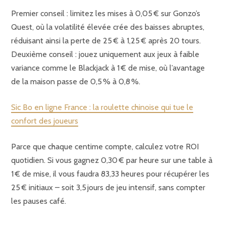
Premier conseil : limitez les mises à 0,05 € sur Gonzo’s
Quest, où la volatilité élevée crée des baisses abruptes,
réduisant ainsi la perte de 25 € à 1,25 € après 20 tours.
Deuxième conseil : jouez uniquement aux jeux à faible
variance comme le Blackjack à 1 € de mise, où l’avantage
de la maison passe de 0,5 % à 0,8 %.
Sic Bo en ligne France : la roulette chinoise qui tue le
confort des joueurs
Parce que chaque centime compte, calculez votre ROI
quotidien. Si vous gagnez 0,30 € par heure sur une table à
1 € de mise, il vous faudra 83,33 heures pour récupérer les
25 € initiaux – soit 3,5 jours de jeu intensif, sans compter
les pauses café.