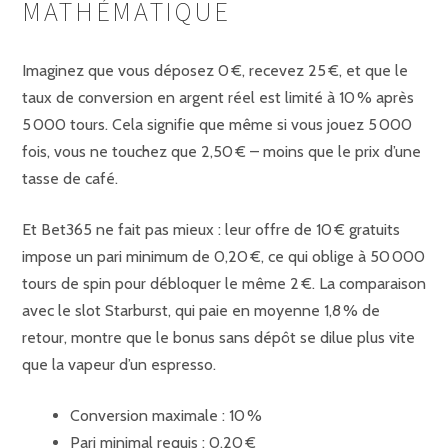
MATHÉMATIQUE
Imaginez que vous déposez 0 €, recevez 25 €, et que le
taux de conversion en argent réel est limité à 10 % après
5 000 tours. Cela signifie que même si vous jouez 5 000
fois, vous ne touchez que 2,50 € – moins que le prix d’une
tasse de café.
Et Bet365 ne fait pas mieux : leur offre de 10 € gratuits
impose un pari minimum de 0,20 €, ce qui oblige à 50 000
tours de spin pour débloquer le même 2 €. La comparaison
avec le slot Starburst, qui paie en moyenne 1,8 % de
retour, montre que le bonus sans dépôt se dilue plus vite
que la vapeur d’un espresso.
Conversion maximale : 10 %
Pari minimal requis : 0,20 €