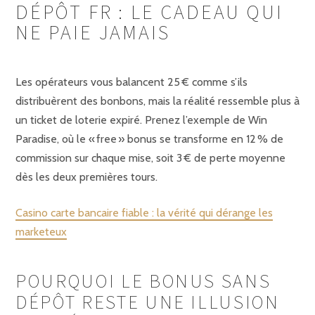
DÉPÔT FR : LE CADEAU QUI
NE PAIE JAMAIS
Les opérateurs vous balancent 25 € comme s’ils
distribuèrent des bonbons, mais la réalité ressemble plus à
un ticket de loterie expiré. Prenez l’exemple de Win
Paradise, où le « free » bonus se transforme en 12 % de
commission sur chaque mise, soit 3 € de perte moyenne
dès les deux premières tours.
Casino carte bancaire fiable : la vérité qui dérange les
marketeux
POURQUOI LE BONUS SANS
DÉPÔT RESTE UNE ILLUSION