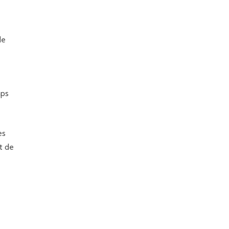
de
mps
es
t de