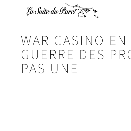
WAR CASINO EN 
GUERRE DES PR
PAS UNE