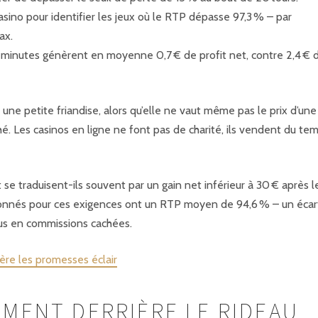
 casino pour identifier les jeux où le RTP dépasse 97,3 % – par
ax.
5 minutes génèrent en moyenne 0,7 € de profit net, contre 2,4 € 
une petite friandise, alors qu’elle ne vaut même pas le prix d’une
é. Les casinos en ligne ne font pas de charité, ils vendent du te
e traduisent-ils souvent par un gain net inférieur à 30 € après l
ionnés pour ces exigences ont un RTP moyen de 94,6 % – un écar
onus en commissions cachées.
rière les promesses éclair
EMENT DERRIÈRE LE RIDEAU