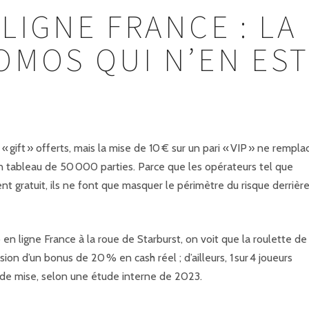
LIGNE FRANCE : LA
OMOS QUI N’EN ES
« gift » offerts, mais la mise de 10 € sur un pari « VIP » ne rempla
n tableau de 50 000 parties. Parce que les opérateurs tel que
nt gratuit, ils ne font que masquer le périmètre du risque derrièr
 en ligne France à la roue de Starburst, on voit que la roulette de 
ion d’un bonus de 20 % en cash réel ; d’ailleurs, 1 sur 4 joueurs
de mise, selon une étude interne de 2023.