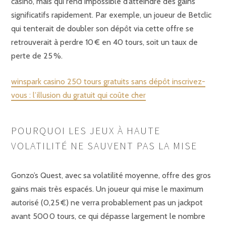
casino, mais qui rend impossible d’atteindre des gains
significatifs rapidement. Par exemple, un joueur de Betclic
qui tenterait de doubler son dépôt via cette offre se
retrouverait à perdre 10 € en 40 tours, soit un taux de
perte de 25 %.
winspark casino 250 tours gratuits sans dépôt inscrivez-
vous : l’illusion du gratuit qui coûte cher
POURQUOI LES JEUX À HAUTE
VOLATILITÉ NE SAUVENT PAS LA MISE
Gonzo’s Quest, avec sa volatilité moyenne, offre des gros
gains mais très espacés. Un joueur qui mise le maximum
autorisé (0,25 €) ne verra probablement pas un jackpot
avant 500 0 tours, ce qui dépasse largement le nombre