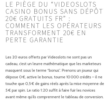
LE PIÈGE DU “VIDEOSLOTS
CASINO BONUS SANS DÉPÔT
20€ GRATUITS FR” :
COMMENT LES OPÉRATEURS
TRANSFORMENT 20€ EN
PERTE GARANTIE
Les 20 euros offerts par Videoslots ne sont pas un
cadeau, c’est un leurre mathématique que les marketeurs
masquent sous le terme “bonus”. Prenons un joueur qui
dépose 0 €, active le bonus, tourne 10 000 crédits – il ne
touche que 0,5 € de gains réels après la mise moyenne de
5 € par spin. Le ratio 1 :20 suffit à faire fuir les novices
avant même qu’ils comprennent le tableau de conversion.