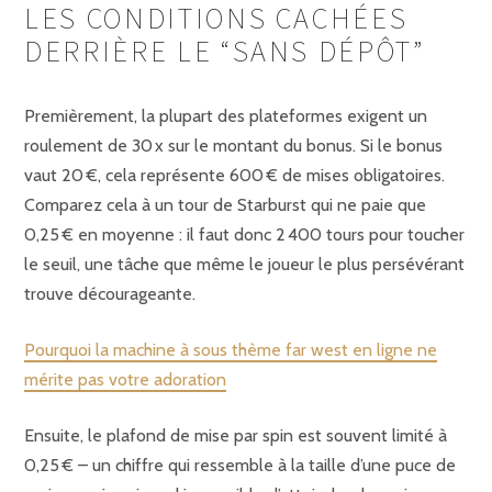
LES CONDITIONS CACHÉES
DERRIÈRE LE “SANS DÉPÔT”
Premièrement, la plupart des plateformes exigent un
roulement de 30 x sur le montant du bonus. Si le bonus
vaut 20 €, cela représente 600 € de mises obligatoires.
Comparez cela à un tour de Starburst qui ne paie que
0,25 € en moyenne : il faut donc 2 400 tours pour toucher
le seuil, une tâche que même le joueur le plus persévérant
trouve décourageante.
Pourquoi la machine à sous thème far west en ligne ne
mérite pas votre adoration
Ensuite, le plafond de mise par spin est souvent limité à
0,25 € – un chiffre qui ressemble à la taille d’une puce de