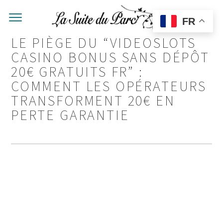
FR
LE PIÈGE DU “VIDEOSLOTS
CASINO BONUS SANS DÉPÔT
20€ GRATUITS FR” :
COMMENT LES OPÉRATEURS
TRANSFORMENT 20€ EN
PERTE GARANTIE
GALES
 ALENTOURS