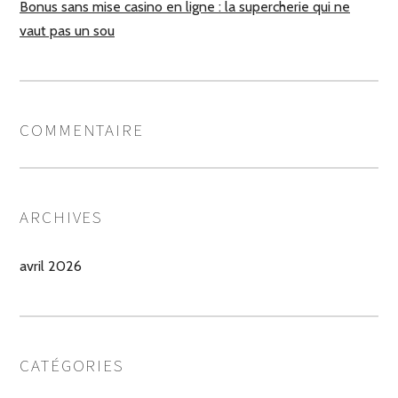
Bonus sans mise casino en ligne : la supercherie qui ne
vaut pas un sou
COMMENTAIRE
ARCHIVES
avril 2026
CATÉGORIES