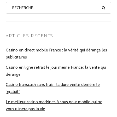
ARTICLES RÉCENTS
Casino en direct mobile France : la vérité qui dérange les
publicitaires
Casino en ligne retrait le jour même France : la vérité qui
dérange
Casino transcash sans frais : la dure vérité derrière le
“gratuit”
Le meilleur casino machines à sous pour mobile qui ne
vous ruinera pas la vie