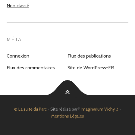
Non classé
MÉTA
Connexion
Flux des publications
Flux des commentaires
Site de WordPress-FR
© La suite du Parc
- Site réalisé par l'
Imaginarium Vichy
⚷
-
Mentions Légales