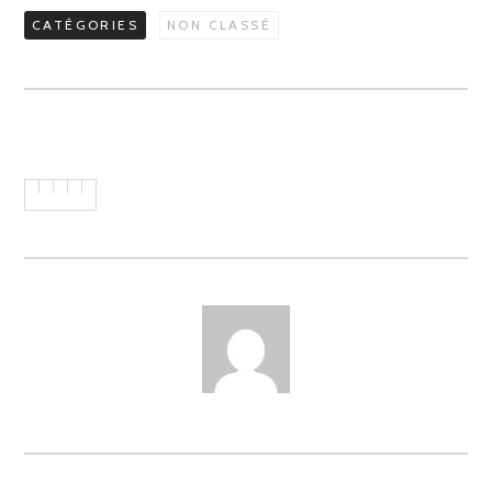
CATÉGORIES
NON CLASSÉ
ASSIGNER
LES
AUTEURS