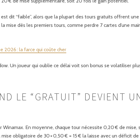
 20 € de mise supplémentaire, soit 20 fois le gain potentiel.
st dit “faible”, alors que la plupart des tours gratuits offrent une
de la mise dès les premiers tours, comme perdre 7 cartes d’une mai
 2026 : la farce qui coûte cher
ow. Un joueur qui oublie ce délai voit son bonus se volatiliser plu
ND LE “GRATUIT” DEVIENT U
 sur Winamax. En moyenne, chaque tour nécessite 0,20 € de mise, s
mise obligatoire de 30 × 0,50 € = 15 € la laisse avec un déficit de 