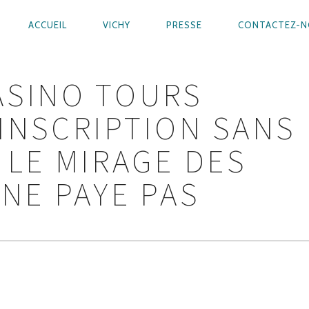
ACCUEIL
VICHY
PRESSE
CONTACTEZ-
NAVIGATION
PRINCIPALE
ASINO TOURS
INSCRIPTION SANS
 LE MIRAGE DES
 NE PAYE PAS