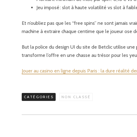
Jeu imposé : slot à haute volatilité vs slot à faib
Et n’oubliez pas que les “free spins” ne sont jamais vrai
machine à extraire chaque centime que le joueur ose d
But la police du design UI du site de Betclic utilise une 
transforme l’offre en une chasse au trésor pour les yeu
Jouer au casino en ligne depuis Paris : la dure réalité 
CATÉGORIES
NON CLASSÉ