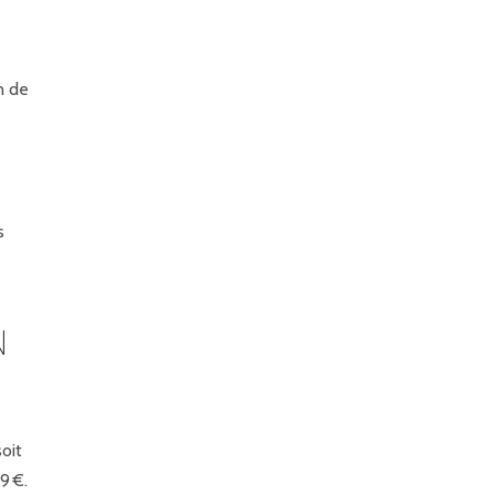
n de
s
N
oit
9 €.