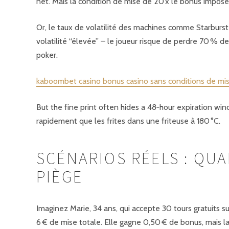
net. Mais la condition de mise de 20 x le bonus impose
Or, le taux de volatilité des machines comme Starburst e
volatilité “élevée” – le joueur risque de perdre 70 % 
poker.
kaboombet casino bonus casino sans conditions de mise
But the fine print often hides a 48‑hour expiration wind
rapidement que les frites dans une friteuse à 180 °C.
SCÉNARIOS RÉELS : QUA
PIÈGE
Imaginez Marie, 34 ans, qui accepte 30 tours gratuits
6 € de mise totale. Elle gagne 0,50 € de bonus, mais la 