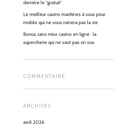
derrière le “gratuit”
Le meilleur casino machines à sous pour
mobile qui ne vous ruinera pas la vie
Bonus sans mise casino en ligne : la
supercherie qui ne vaut pas un sou
COMMENTAIRE
ARCHIVES
avril 2026