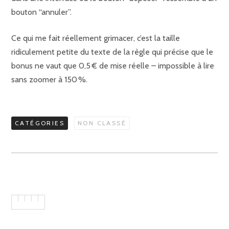
bouton “annuler”.
Ce qui me fait réellement grimacer, c’est la taille
ridiculement petite du texte de la règle qui précise que le
bonus ne vaut que 0,5 € de mise réelle – impossible à lire
sans zoomer à 150 %.
CATÉGORIES
NON CLASSÉ