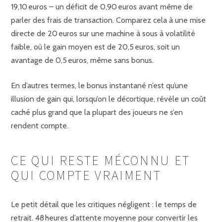
19,10 euros – un déficit de 0,90 euros avant même de
parler des frais de transaction. Comparez cela à une mise
directe de 20 euros sur une machine à sous à volatilité
faible, où le gain moyen est de 20,5 euros, soit un
avantage de 0,5 euros, même sans bonus.
En d’autres termes, le bonus instantané n’est qu’une
illusion de gain qui, lorsqu’on le décortique, révèle un coût
caché plus grand que la plupart des joueurs ne s’en
rendent compte.
CE QUI RESTE MÉCONNU ET
QUI COMPTE VRAIMENT
Le petit détail que les critiques négligent : le temps de
retrait. 48 heures d’attente moyenne pour convertir les