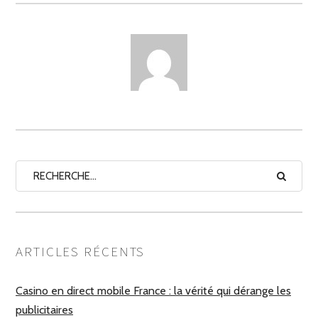
ASSIGNER
LES
AUTEURS
ARTICLES RÉCENTS
Casino en direct mobile France : la vérité qui dérange les
publicitaires