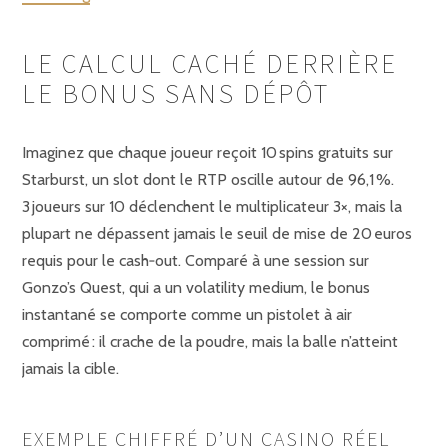
LE CALCUL CACHÉ DERRIÈRE
LE BONUS SANS DÉPÔT
Imaginez que chaque joueur reçoit 10 spins gratuits sur
Starburst, un slot dont le RTP oscille autour de 96,1 %.
3 joueurs sur 10 déclenchent le multiplicateur 3×, mais la
plupart ne dépassent jamais le seuil de mise de 20 euros
requis pour le cash‑out. Comparé à une session sur
Gonzo’s Quest, qui a un volatility medium, le bonus
instantané se comporte comme un pistolet à air
comprimé : il crache de la poudre, mais la balle n’atteint
jamais la cible.
EXEMPLE CHIFFRÉ D’UN CASINO RÉEL