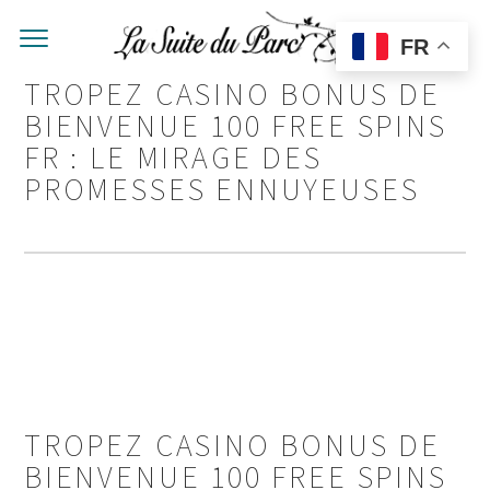
FR
TROPEZ CASINO BONUS DE
BIENVENUE 100 FREE SPINS
FR : LE MIRAGE DES
PROMESSES ENNUYEUSES
GALES
 ALENTOURS
TROPEZ CASINO BONUS DE
BIENVENUE 100 FREE SPINS