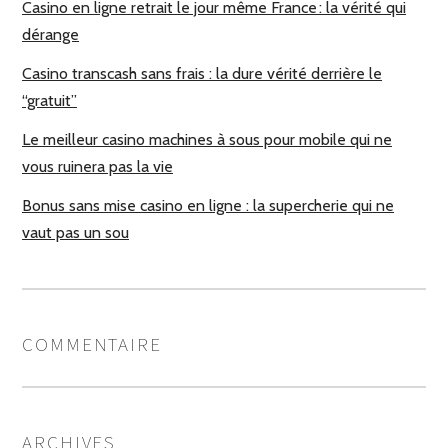
Casino en ligne retrait le jour même France : la vérité qui
dérange
Casino transcash sans frais : la dure vérité derrière le
“gratuit”
Le meilleur casino machines à sous pour mobile qui ne
vous ruinera pas la vie
Bonus sans mise casino en ligne : la supercherie qui ne
vaut pas un sou
COMMENTAIRE
ARCHIVES