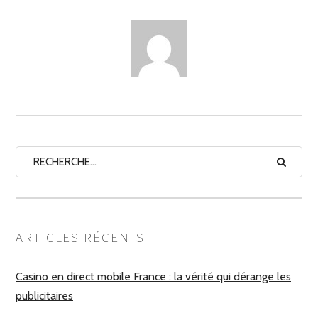
ASSIGNER
LES
AUTEURS
ARTICLES RÉCENTS
Casino en direct mobile France : la vérité qui dérange les
publicitaires