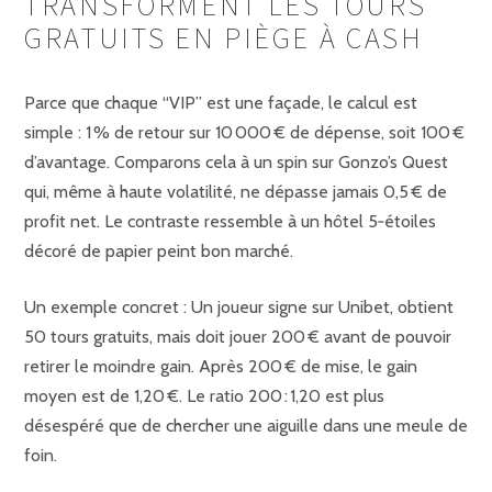
TRANSFORMENT LES TOURS
GRATUITS EN PIÈGE À CASH
Parce que chaque “VIP” est une façade, le calcul est
simple : 1 % de retour sur 10 000 € de dépense, soit 100 €
d’avantage. Comparons cela à un spin sur Gonzo’s Quest
qui, même à haute volatilité, ne dépasse jamais 0,5 € de
profit net. Le contraste ressemble à un hôtel 5‑étoiles
décoré de papier peint bon marché.
Un exemple concret : Un joueur signe sur Unibet, obtient
50 tours gratuits, mais doit jouer 200 € avant de pouvoir
retirer le moindre gain. Après 200 € de mise, le gain
moyen est de 1,20 €. Le ratio 200 : 1,20 est plus
désespéré que de chercher une aiguille dans une meule de
foin.