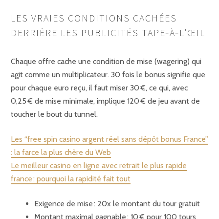
LES VRAIES CONDITIONS CACHÉES
DERRIÈRE LES PUBLICITÉS TAPE‑À‑L’ŒIL
Chaque offre cache une condition de mise (wagering) qui
agit comme un multiplicateur. 30 fois le bonus signifie que
pour chaque euro reçu, il faut miser 30 €, ce qui, avec
0,25 € de mise minimale, implique 120 € de jeu avant de
toucher le bout du tunnel.
Les “free spin casino argent réel sans dépôt bonus France”
: la farce la plus chère du Web
Le meilleur casino en ligne avec retrait le plus rapide
france : pourquoi la rapidité fait tout
Exigence de mise : 20x le montant du tour gratuit
Montant maximal gagnable : 10 € pour 100 tours