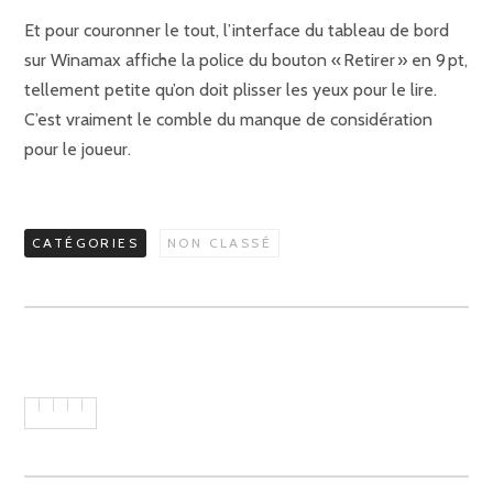
Et pour couronner le tout, l’interface du tableau de bord
sur Winamax affiche la police du bouton « Retirer » en 9 pt,
tellement petite qu’on doit plisser les yeux pour le lire.
C’est vraiment le comble du manque de considération
pour le joueur.
CATÉGORIES
NON CLASSÉ