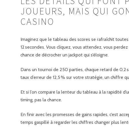
LES DÉTAILS QUI FONT
JOUEURS, MAIS QUI GO
CASINO
Imaginez que le tableau des scores se rafraîchit toute
12 secondes. Vous cliquez, vous attendez, vous perdez
chance de décrocher un jackpot qui s’éloigne.
Dans un tournoi de 250 parties, chaque retard de 0,2 s
taux d’erreur de 12,5 % sur votre stratégie, un chiffre q
Et si l’on compare la lenteur du tableau à la rapidité d’
timing, pas la chance.
En finir avec les promesses de gains rapides, c’est accep
temps gaspillé à regarder les chiffres changer plus le