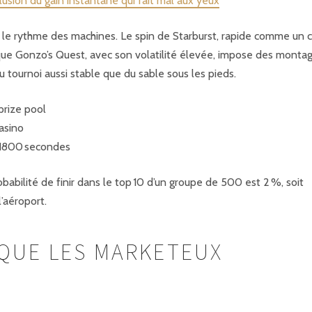
lusion du gain instantané qui fait mal aux yeux
ans le rythme des machines. Le spin de Starburst, rapide comme un c
is que Gonzo’s Quest, avec son volatilité élevée, impose des monta
 tournoi aussi stable que du sable sous les pieds.
prize pool
asino
 1800 secondes
abilité de finir dans le top 10 d’un groupe de 500 est 2 %, soit
l’aéroport.
QUE LES MARKETEUX