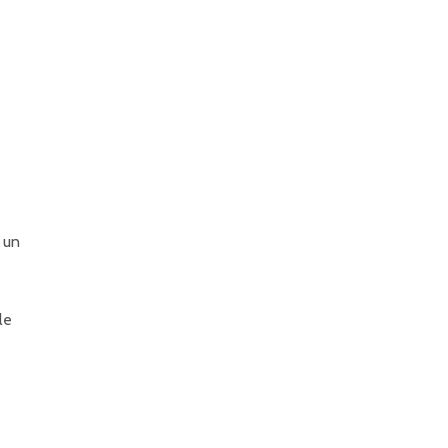
 un
le