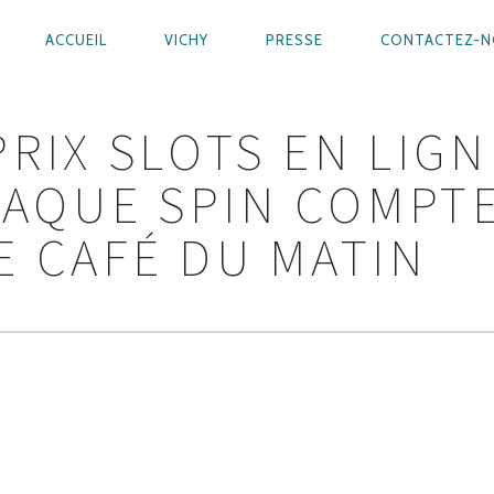
ACCUEIL
VICHY
PRESSE
CONTACTEZ-
NAVIGATION
PRINCIPALE
RIX SLOTS EN LIGN
HAQUE SPIN COMPT
E CAFÉ DU MATIN