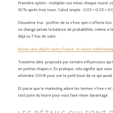
Première option : multiplier vos mises chaque round, 
30 % après trois tours. Calcul simple : 0,03 × 0,03 × 
Deuxième truc : profiter de la « free spin » offerte lo
ne change jamais la balance de probabilités, même si 
déjà vu 7 fois de suite.
Bonus sans dépôt casino France : le leurre mathématiq
Troisième idée, proposée par certains influenceurs qui
en petites étapes ». En pratique, cela signifie que vo
atteindre 200 € pour voir le petit bout de ce qui aurai
Et parce que le marketing adore les termes « free » et « 
c’est juste du leurre pour vous faire miser davantage.