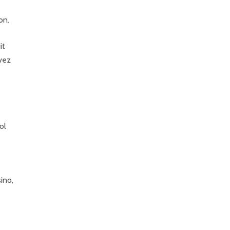
on.
it
vez
ol
ino,