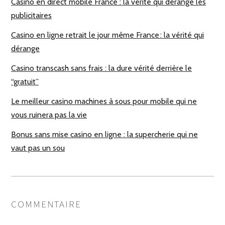
Casino en direct mobile France : la vérité qui dérange les
publicitaires
Casino en ligne retrait le jour même France : la vérité qui
dérange
Casino transcash sans frais : la dure vérité derrière le
“gratuit”
Le meilleur casino machines à sous pour mobile qui ne
vous ruinera pas la vie
Bonus sans mise casino en ligne : la supercherie qui ne
vaut pas un sou
COMMENTAIRE