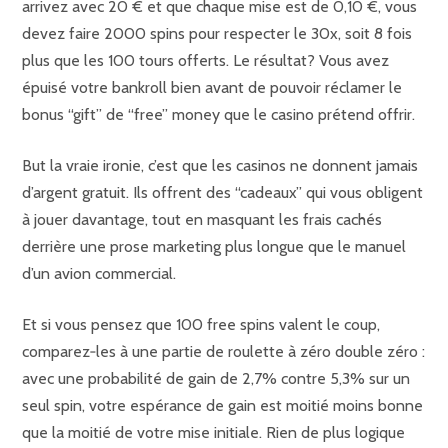
arrivez avec 20 € et que chaque mise est de 0,10 €, vous
devez faire 2000 spins pour respecter le 30x, soit 8 fois
plus que les 100 tours offerts. Le résultat? Vous avez
épuisé votre bankroll bien avant de pouvoir réclamer le
bonus “gift” de “free” money que le casino prétend offrir.
But la vraie ironie, c’est que les casinos ne donnent jamais
d’argent gratuit. Ils offrent des “cadeaux” qui vous obligent
à jouer davantage, tout en masquant les frais cachés
derrière une prose marketing plus longue que le manuel
d’un avion commercial.
Et si vous pensez que 100 free spins valent le coup,
comparez‑les à une partie de roulette à zéro double zéro :
avec une probabilité de gain de 2,7% contre 5,3% sur un
seul spin, votre espérance de gain est moitié moins bonne
que la moitié de votre mise initiale. Rien de plus logique