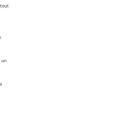
rtout
e
e
r un
a