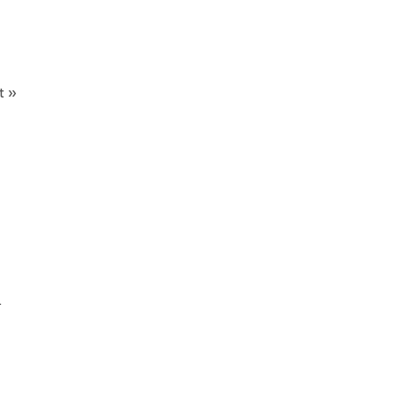
t »
.