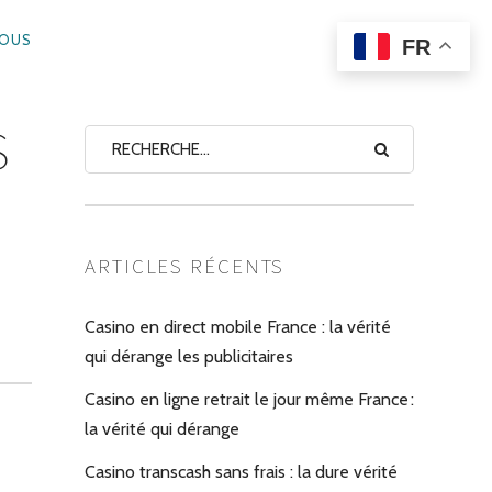
NOUS
FR
CAPITAL DU BIEN ÊTRE
CARTE
CONTACTEZ-NOUS
ESPACE PRESSE
INTRODUCTION
MENTIONS LÉGALES
VICHY ET ALENTOU
BREAK LUXURY
TARIFS & 
S
ARTICLES RÉCENTS
Casino en direct mobile France : la vérité
qui dérange les publicitaires
Casino en ligne retrait le jour même France :
la vérité qui dérange
Casino transcash sans frais : la dure vérité