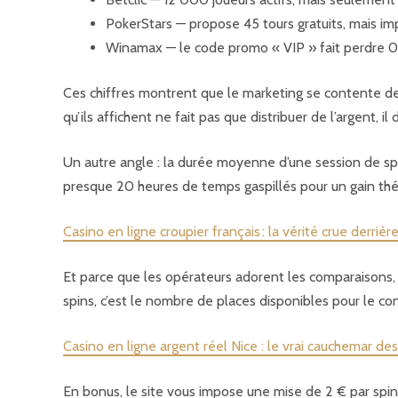
PokerStars — propose 45 tours gratuits, mais im
Winamax — le code promo « VIP » fait perdre 0,
Ces chiffres montrent que le marketing se contente de m
qu’ils affichent ne fait pas que distribuer de l’argent, il 
Un autre angle : la durée moyenne d’une session de spin
presque 20 heures de temps gaspillés pour un gain th
Casino en ligne croupier français : la vérité crue derrière 
Et parce que les opérateurs adorent les comparaisons,
spins, c’est le nombre de places disponibles pour le con
Casino en ligne argent réel Nice : le vrai cauchemar des
En bonus, le site vous impose une mise de 2 € par spi