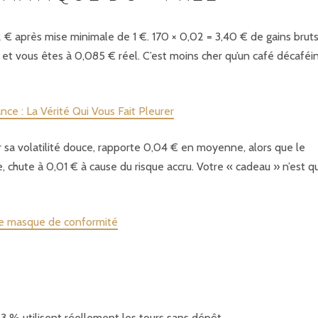
 après mise minimale de 1 €. 170 × 0,02 = 3,40 € de gains bruts
et vous êtes à 0,085 € réel. C’est moins cher qu’un café décaféi
ce : La Vérité Qui Vous Fait Pleurer
r sa volatilité douce, rapporte 0,04 € en moyenne, alors que le
 chute à 0,01 € à cause du risque accru. Votre « cadeau » n’est q
e le masque de conformité
3 % utilisent réellement les tours sans dépôt.