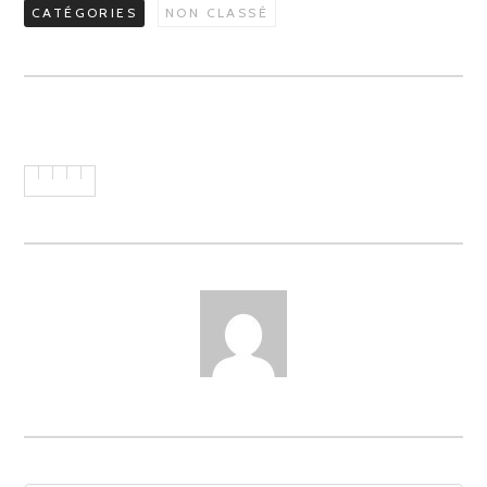
CATÉGORIES
NON CLASSÉ
ASSIGNER
LES
AUTEURS