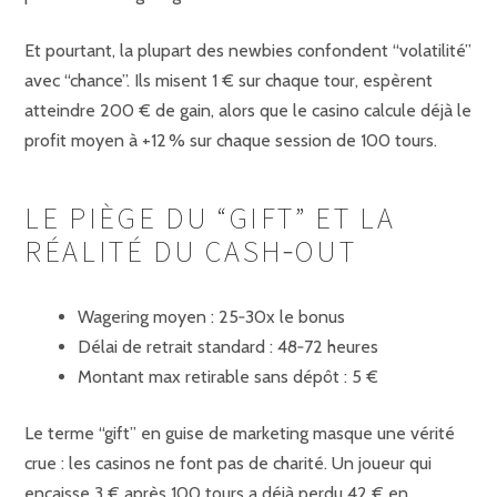
Et pourtant, la plupart des newbies confondent “volatilité”
avec “chance”. Ils misent 1 € sur chaque tour, espèrent
atteindre 200 € de gain, alors que le casino calcule déjà le
profit moyen à +12 % sur chaque session de 100 tours.
LE PIÈGE DU “GIFT” ET LA
RÉALITÉ DU CASH‑OUT
Wagering moyen : 25‑30x le bonus
Délai de retrait standard : 48‑72 heures
Montant max retirable sans dépôt : 5 €
Le terme “gift” en guise de marketing masque une vérité
crue : les casinos ne font pas de charité. Un joueur qui
encaisse 3 € après 100 tours a déjà perdu 42 € en