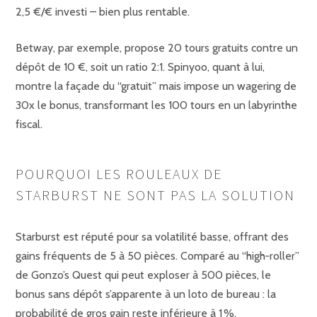
2,5 €/€ investi – bien plus rentable.
Betway, par exemple, propose 20 tours gratuits contre un
dépôt de 10 €, soit un ratio 2:1. Spinyoo, quant à lui,
montre la façade du “gratuit” mais impose un wagering de
30x le bonus, transformant les 100 tours en un labyrinthe
fiscal.
POURQUOI LES ROULEAUX DE
STARBURST NE SONT PAS LA SOLUTION
Starburst est réputé pour sa volatilité basse, offrant des
gains fréquents de 5 à 50 pièces. Comparé au “high‑roller”
de Gonzo’s Quest qui peut exploser à 500 pièces, le
bonus sans dépôt s’apparente à un loto de bureau : la
probabilité de gros gain reste inférieure à 1 %.