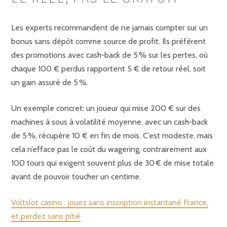
Les experts recommandent de ne jamais compter sur un
bonus sans dépôt comme source de profit. Ils préfèrent
des promotions avec cash‑back de 5 % sur les pertes, où
chaque 100 € perdus rapportent 5 € de retour réel, soit
un gain assuré de 5 %.
Un exemple concret: un joueur qui mise 200 € sur des
machines à sous à volatilité moyenne, avec un cash‑back
de 5 %, récupère 10 € en fin de mois. C’est modeste, mais
cela n’efface pas le coût du wagering, contrairement aux
100 tours qui exigent souvent plus de 30 € de mise totale
avant de pouvoir toucher un centime.
Voltslot casino : jouez sans inscription instantané France,
et perdez sans pitié