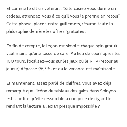
Et comme le dit un vétéran : “Si le casino vous donne un
cadeau, attendez‑vous à ce qu’il vous le prenne en retour”.
Cette phrase, placée entre guillemets, résume toute la
philosophie derrière les offres “gratuites”.
En fin de compte, la leçon est simple: chaque spin gratuit
vaut moins qu’une tasse de café. Au lieu de courir après les
100 tours, focalisez‑vous sur les jeux où le RTP (retour au
joueur) dépasse 96,5 % et où la variance est maîtrisable.
Et maintenant, assez parlé de chiffres. Vous avez déjà
remarqué que l’icône du tableau des gains dans Spinyoo
est si petite qu’elle ressemble à une puce de cigarette,
rendant la lecture à l’écran presque impossible ?