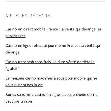
ARTICLES RÉCENTS
Casino en direct mobile France : la vérité qui dérange les
publicitaires
Casino en ligne retrait le jour même France : la vérité qui
dérange
Casino transcash sans frais : la dure vérité derrière le
“gratuit”
Le meilleur casino machines à sous pour mobile qui ne
vous ruinera pas la vie
Bonus sans mise casino en ligne : la supercherie qui ne
vaut pas un sou