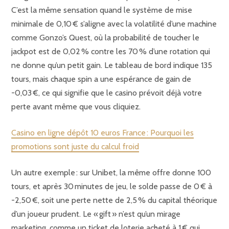
C’est la même sensation quand le système de mise
minimale de 0,10 € s’aligne avec la volatilité d’une machine
comme Gonzo’s Quest, où la probabilité de toucher le
jackpot est de 0,02 % contre les 70 % d’une rotation qui
ne donne qu’un petit gain. Le tableau de bord indique 135
tours, mais chaque spin a une espérance de gain de
-0,03 €, ce qui signifie que le casino prévoit déjà votre
perte avant même que vous cliquiez.
Casino en ligne dépôt 10 euros France : Pourquoi les
promotions sont juste du calcul froid
Un autre exemple : sur Unibet, la même offre donne 100
tours, et après 30 minutes de jeu, le solde passe de 0 € à
-2,50 €, soit une perte nette de 2,5 % du capital théorique
d’un joueur prudent. Le « gift » n’est qu’un mirage
marketing, comme un ticket de loterie acheté à 1 € qui