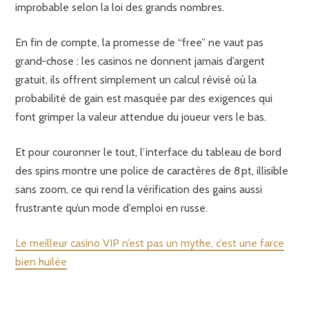
improbable selon la loi des grands nombres.
En fin de compte, la promesse de “free” ne vaut pas
grand‑chose : les casinos ne donnent jamais d’argent
gratuit, ils offrent simplement un calcul révisé où la
probabilité de gain est masquée par des exigences qui
font grimper la valeur attendue du joueur vers le bas.
Et pour couronner le tout, l’interface du tableau de bord
des spins montre une police de caractères de 8 pt, illisible
sans zoom, ce qui rend la vérification des gains aussi
frustrante qu’un mode d’emploi en russe.
Le meilleur casino VIP n’est pas un mythe, c’est une farce
bien huilée