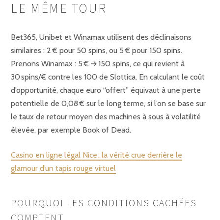
LE MÊME TOUR
Bet365, Unibet et Winamax utilisent des déclinaisons
similaires : 2 € pour 50 spins, ou 5 € pour 150 spins.
Prenons Winamax : 5 € → 150 spins, ce qui revient à
30 spins/€ contre les 100 de Slottica. En calculant le coût
d’opportunité, chaque euro “offert” équivaut à une perte
potentielle de 0,08 € sur le long terme, si l’on se base sur
le taux de retour moyen des machines à sous à volatilité
élevée, par exemple Book of Dead.
Casino en ligne légal Nice : la vérité crue derrière le
glamour d’un tapis rouge virtuel
POURQUOI LES CONDITIONS CACHÉES
COMPTENT