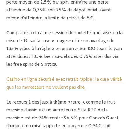
perte moyen de 2,5 % par spin, entraîne une perte
attendue de 0,75 €, soit 75 % du dépôt initial, avant
même d’atteindre la limite de retrait de 5 €.
Comparons cela à une session de roulette française, où la
mise de 1 € sur la case « rouge » offre un avantage de
1,35 % grâce à la règle « en prison ». Sur 100 tours, le gain
attendu est 1,35 €, bien au‑delà des 0,75 € attendus via
les free spins de Slottica.
Casino en ligne sécurisé avec retrait rapide : la dure vérité
que les marketeurs ne veulent pas dire
Le recours à des jeux à thème « retro », comme le fruit
machine classic, est un autre leurre. Si le RTP de la
machine est de 94 % contre 96,5 % pour Gonzo’s Quest,
chaque euro misé rapporte en moyenne 0,94 €, soit