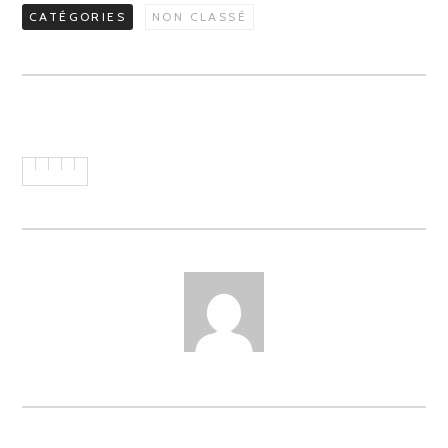
CATÉGORIES
NON CLASSÉ
ASSIGNER
LES
AUTEURS