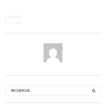
ASSIGNER
LES
AUTEURS