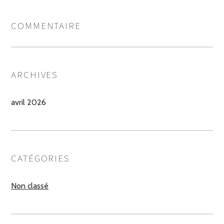
COMMENTAIRE
ARCHIVES
avril 2026
CATÉGORIES
Non classé