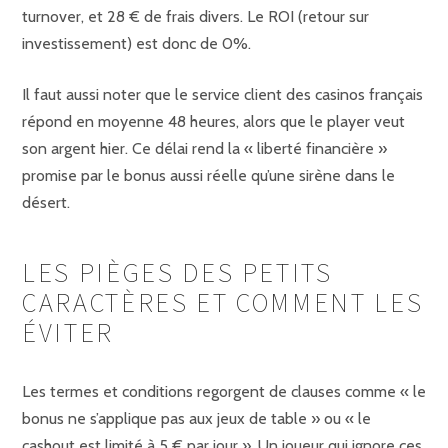
turnover, et 28 € de frais divers. Le ROI (retour sur
investissement) est donc de 0%.
Il faut aussi noter que le service client des casinos français
répond en moyenne 48 heures, alors que le player veut
son argent hier. Ce délai rend la « liberté financière »
promise par le bonus aussi réelle qu’une sirène dans le
désert.
LES PIÈGES DES PETITS
CARACTÈRES ET COMMENT LES
ÉVITER
Les termes et conditions regorgent de clauses comme « le
bonus ne s’applique pas aux jeux de table » ou « le
cashout est limité à 5 € par jour ». Un joueur qui ignore ces