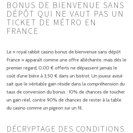
BONUS DE BIENVENUE SANS
DÉPÔT QUI NE VAUT PAS UN
TICKET DE MÉTRO EN
FRANCE
Le « royal rabbit casino bonus de bienvenue sans dépôt
France » apparaît comme une offre alléchante, mais dès le
premier regard, 0,00 € offerts ne dépassent jamais le
coût d’une bière à 3,50 € dans un bistrot. Un joueur avisé
sait que le véritable gain réside dans la compréhension du
taux de conversion du bonus : 10% de chances de toucher
un gain réel, contre 90% de chances de rester à la table
du casino comme un pigeon sur un fil.
DÉCRYPTAGE DES CONDITIONS