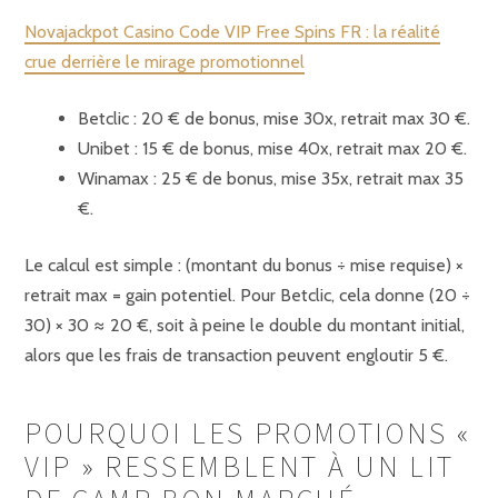
Novajackpot Casino Code VIP Free Spins FR : la réalité
crue derrière le mirage promotionnel
Betclic : 20 € de bonus, mise 30x, retrait max 30 €.
Unibet : 15 € de bonus, mise 40x, retrait max 20 €.
Winamax : 25 € de bonus, mise 35x, retrait max 35
€.
Le calcul est simple : (montant du bonus ÷ mise requise) ×
retrait max = gain potentiel. Pour Betclic, cela donne (20 ÷
30) × 30 ≈ 20 €, soit à peine le double du montant initial,
alors que les frais de transaction peuvent engloutir 5 €.
POURQUOI LES PROMOTIONS «
VIP » RESSEMBLENT À UN LIT