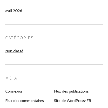
avril 2026
CATÉGORIES
Non classé
MÉTA
Connexion
Flux des publications
Flux des commentaires
Site de WordPress-FR