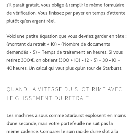
s’il paraît gratuit, vous oblige à remplir le même formulaire
de vérification. Vous finissez par payer en temps d’attente
plutôt qu’en argent réel.
Voici une petite équation que vous devriez garder en tête :
(Montant du retrait ÷ 10) + (Nombre de documents
demandés × 5) = Temps de traitement en heures. Si vous
retirez 300 €, on obtient (300 ÷ 10) + (2 × 5) = 30 + 10 =
40 heures. Un calcul qui vaut plus qu’un tour de Starburst.
QUAND LA VITESSE DU SLOT RIME AVEC
LE GLISSEMENT DU RETRAIT
Les machines à sous comme Starburst explosent en moins
d’une seconde, mais votre portefeuille ne suit pas la
même cadence. Comparer le spin rapide d’une slot à la