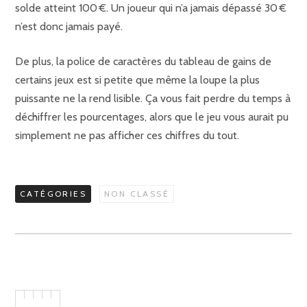
solde atteint 100 €. Un joueur qui n’a jamais dépassé 30 €
n’est donc jamais payé.
De plus, la police de caractères du tableau de gains de
certains jeux est si petite que même la loupe la plus
puissante ne la rend lisible. Ça vous fait perdre du temps à
déchiffrer les pourcentages, alors que le jeu vous aurait pu
simplement ne pas afficher ces chiffres du tout.
CATÉGORIES
NON CLASSÉ