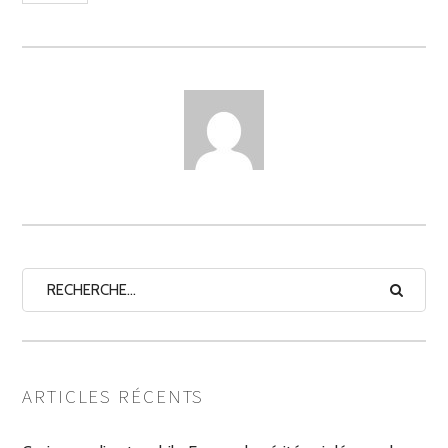
ASSIGNER
LES
AUTEURS
ARTICLES RÉCENTS