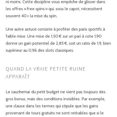
ni moins. Cette discipline vous empêche de glisser dans
les offres « free spins » qui, sous le capot, nécessitent
souvent 40 × la mise du spin.
Une autre astuce consiste à profiter des paris sportifs à
faible mise. Une mise de 1,50 € sur un pari à cote 1,90
donne un gain potentiel de 2,85 €, soit un ratio de 1,9, bien
supérieur au 0,96 des slots classiques.
QUAND LA VRAIE PETITE RUINE
APPARAÎT
Le cauchemar du petit budget ne vient pas toujours des
gros bonus, mais des conditions invisibles. Par exemple,
une clause dans les termes qui stipule que les gains
provenant de tours gratuits ne sont retirables que si le