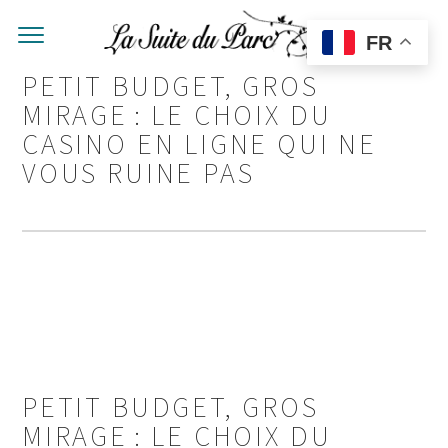
FR
PETIT BUDGET, GROS
MIRAGE : LE CHOIX DU
CASINO EN LIGNE QUI NE
VOUS RUINE PAS
GALES
 ALENTOURS
PETIT BUDGET, GROS
MIRAGE : LE CHOIX DU