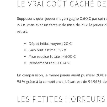
LE VRAI COÛT CACHÉ DE
Supposons qu’un joueur moyen gagne 0,80 € par spin sur 
192 €. Mais avec un facteur de mise de 25 x, le joueur 
retrait.
Dépot initial moyen : 20 €
Gain brut estimé : 192 €
Mise requise totale : 4 800 €
Rendement réel : 0,04 %
En comparaison, le même joueur aurait pu miser 20 € s
95 % grâce à la compétence. L’écart est de 94,96 % d
LES PETITES HORREURS