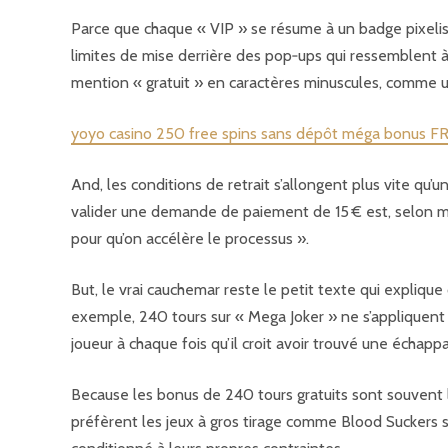
Parce que chaque « VIP » se résume à un badge pixeli
limites de mise derrière des pop‑ups qui ressemblent à 
mention « gratuit » en caractères minuscules, comme 
yoyo casino 250 free spins sans dépôt méga bonus FR : 
And, les conditions de retrait s’allongent plus vite qu’
valider une demande de paiement de 15 € est, selon mo
pour qu’on accélère le processus ».
But, le vrai cauchemar reste le petit texte qui expliqu
exemple, 240 tours sur « Mega Joker » ne s’appliquent 
joueur à chaque fois qu’il croit avoir trouvé une échappa
Because les bonus de 240 tours gratuits sont souvent l
préfèrent les jeux à gros tirage comme Blood Suckers 