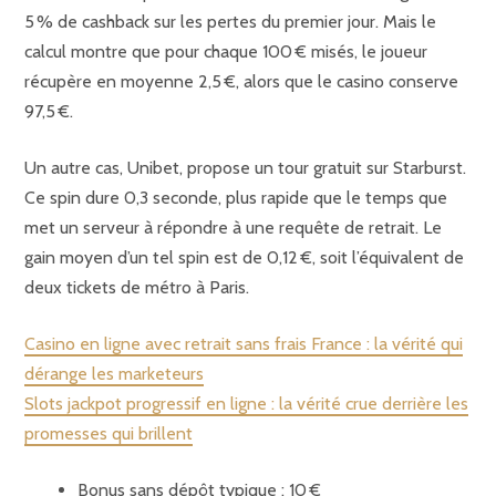
5 % de cashback sur les pertes du premier jour. Mais le
calcul montre que pour chaque 100 € misés, le joueur
récupère en moyenne 2,5 €, alors que le casino conserve
97,5 €.
Un autre cas, Unibet, propose un tour gratuit sur Starburst.
Ce spin dure 0,3 seconde, plus rapide que le temps que
met un serveur à répondre à une requête de retrait. Le
gain moyen d’un tel spin est de 0,12 €, soit l’équivalent de
deux tickets de métro à Paris.
Casino en ligne avec retrait sans frais France : la vérité qui
dérange les marketeurs
Slots jackpot progressif en ligne : la vérité crue derrière les
promesses qui brillent
Bonus sans dépôt typique : 10 €