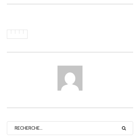
ASSIGNER
LES
AUTEURS