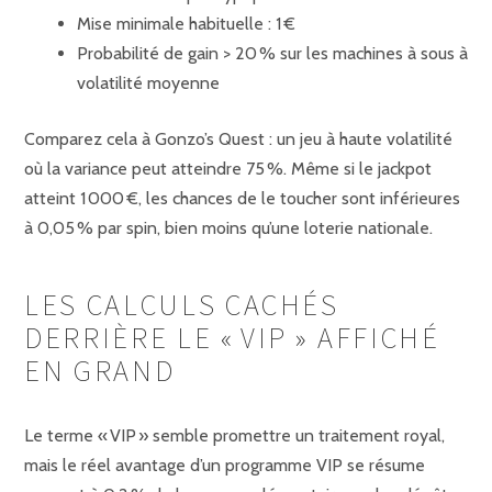
Mise minimale habituelle : 1 €
Probabilité de gain > 20 % sur les machines à sous à
volatilité moyenne
Comparez cela à Gonzo’s Quest : un jeu à haute volatilité
où la variance peut atteindre 75 %. Même si le jackpot
atteint 1 000 €, les chances de le toucher sont inférieures
à 0,05 % par spin, bien moins qu’une loterie nationale.
LES CALCULS CACHÉS
DERRIÈRE LE « VIP » AFFICHÉ
EN GRAND
Le terme « VIP » semble promettre un traitement royal,
mais le réel avantage d’un programme VIP se résume