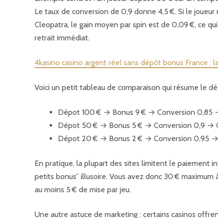
Le taux de conversion de 0,9 donne 4,5 €. Si le joueur 
Cleopatra, le gain moyen par spin est de 0,09 €, ce qu
retrait immédiat.
4kasino casino argent réel sans dépôt bonus France : la 
Voici un petit tableau de comparaison qui résume le d
Dépot 100 € → Bonus 9 € → Conversion 0,85 →
Dépot 50 € → Bonus 5 € → Conversion 0,9 → G
Dépot 20 € → Bonus 2 € → Conversion 0,95 → 
En pratique, la plupart des sites limitent le paiement 
petits bonus” illusoire. Vous avez donc 30 € maximum 
au moins 5 € de mise par jeu.
Une autre astuce de marketing : certains casinos offren