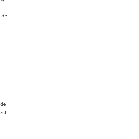
e de
 de
gent