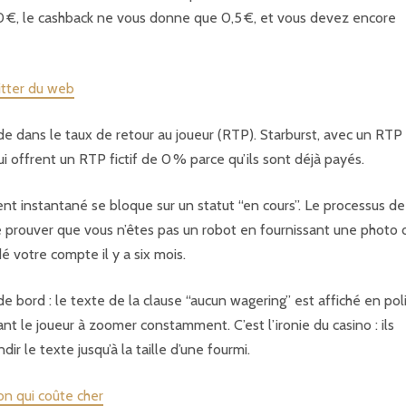
0 €, le cashback ne vous donne que 0,5 €, et vous devez encore
litter du web
de dans le taux de retour au joueur (RTP). Starburst, avec un RTP
i offrent un RTP fictif de 0 % parce qu’ils sont déjà payés.
nt instantané se bloque sur un statut “en cours”. Le processus de
 de prouver que vous n’êtes pas un robot en fournissant une photo 
 votre compte il y a six mois.
u de bord : le texte de la clause “aucun wagering” est affiché en pol
ant le joueur à zoomer constamment. C’est l’ironie du casino : ils
ir le texte jusqu’à la taille d’une fourmi.
on qui coûte cher