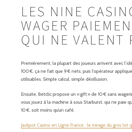
LES NINE CASI
WAGER PAIEMEN
QUI NE VALENT
Premièrement, la plupart des joueurs arrivent avec l’id
100 €, ça ne fait que 9 € nets, puis l’opérateur appliq
utilisables. Simple calcul, simple désillusion.
Ensuite, Betclic propose un « gift » de 10 € sans wager
vous jouez à la machine à sous Starburst, qui ne paie 
10 €, soit moins qu’un café.
Jackpot Casino en Ligne France : le mirage du gros lot q