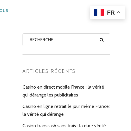
NOUS
FR
CAPITAL DU BIEN ÊTRE
CARTE
CONTACTEZ-NOUS
ESPACE PRESSE
INTRODUCTION
MENTIONS LÉGALES
VICHY ET ALENTOU
BREAK LUXURY
TARIFS & 
ARTICLES RÉCENTS
Casino en direct mobile France : la vérité
qui dérange les publicitaires
Casino en ligne retrait le jour même France :
la vérité qui dérange
Casino transcash sans frais : la dure vérité