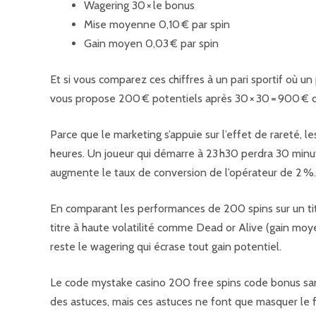
Wagering 30 × le bonus
Mise moyenne 0,10 € par spin
Gain moyen 0,03 € par spin
Et si vous comparez ces chiffres à un pari sportif où un
vous propose 200 € potentiels après 30 × 30 = 900 € d
Parce que le marketing s’appuie sur l’effet de rareté,
heures. Un joueur qui démarre à 23 h30 perdra 30 minut
augmente le taux de conversion de l’opérateur de 2 %.
En comparant les performances de 200 spins sur un tit
titre à haute volatilité comme Dead or Alive (gain moyen
reste le wagering qui écrase tout gain potentiel.
Le code mystake casino 200 free spins code bonus sa
des astuces, mais ces astuces ne font que masquer le fa