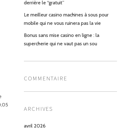
derrière le “gratuit”
Le meilleur casino machines à sous pour
mobile qui ne vous ruinera pas la vie
Bonus sans mise casino en ligne : la
supercherie qui ne vaut pas un sou
COMMENTAIRE
e
0,05
ARCHIVES
avril 2026