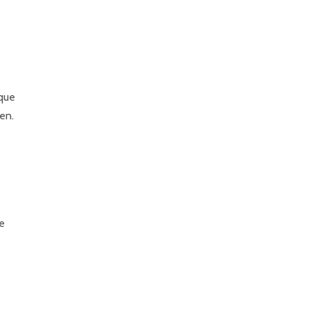
 que
ien.
de