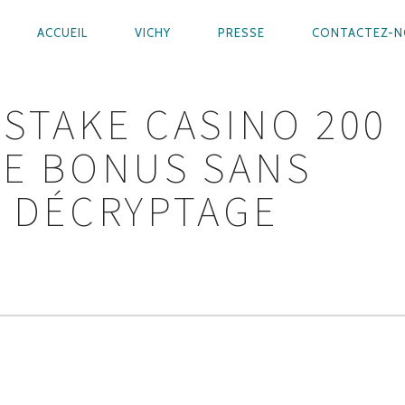
ACCUEIL
VICHY
PRESSE
CONTACTEZ-
NAVIGATION
PRINCIPALE
STAKE CASINO 200
DE BONUS SANS
: DÉCRYPTAGE