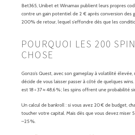
Bet365, Unibet et Winamax publient leurs propres codes
contre un gain potentiel de 2 € après conversion des ga
200% de retour, lequel s’effondre dès que les conditio
POURQUOI LES 200 SPI
CHOSE
Gonzo’s Quest, avec son gameplay à volatilité élevée
décide de vous laisser passer à côté de quelques wins.
est 18 ÷ 37 ≈ 48,6 % ; les spins offrent une probabilité s
Un calcul de bankroll : si vous avez 20 € de budget, c
toucher votre capital. Mais dès que vous devez miser 5
–25 %.