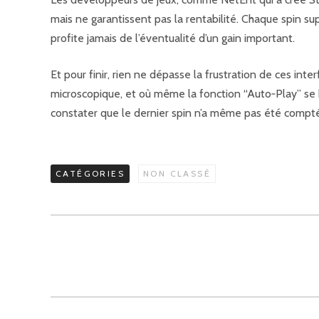
mais ne garantissent pas la rentabilité. Chaque spin su
profite jamais de l’éventualité d’un gain important.
Et pour finir, rien ne dépasse la frustration de ces inter
microscopique, et où même la fonction “Auto‑Play” se 
constater que le dernier spin n’a même pas été compté 
CATÉGORIES
NON CLASSÉ