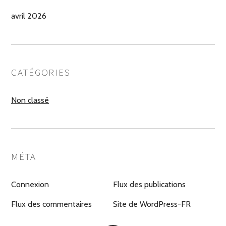
avril 2026
CATÉGORIES
Non classé
MÉTA
Connexion
Flux des publications
Flux des commentaires
Site de WordPress-FR