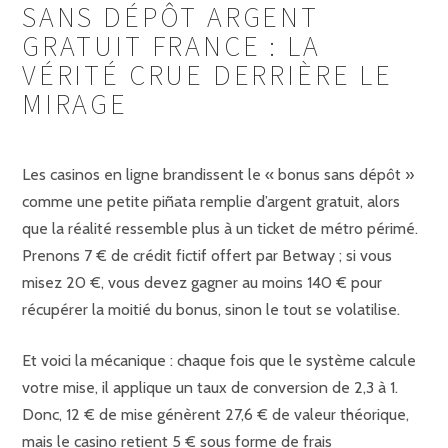
SANS DÉPÔT ARGENT
GRATUIT FRANCE : LA
VÉRITÉ CRUE DERRIÈRE LE
MIRAGE
Les casinos en ligne brandissent le « bonus sans dépôt »
comme une petite piñata remplie d’argent gratuit, alors
que la réalité ressemble plus à un ticket de métro périmé.
Prenons 7 € de crédit fictif offert par Betway ; si vous
misez 20 €, vous devez gagner au moins 140 € pour
récupérer la moitié du bonus, sinon le tout se volatilise.
Et voici la mécanique : chaque fois que le système calcule
votre mise, il applique un taux de conversion de 2,3 à 1.
Donc, 12 € de mise génèrent 27,6 € de valeur théorique,
mais le casino retient 5 € sous forme de frais