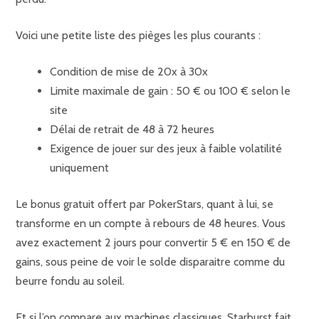
Voici une petite liste des pièges les plus courants :
Condition de mise de 20x à 30x
Limite maximale de gain : 50 € ou 100 € selon le
site
Délai de retrait de 48 à 72 heures
Exigence de jouer sur des jeux à faible volatilité
uniquement
Le bonus gratuit offert par PokerStars, quant à lui, se
transforme en un compte à rebours de 48 heures. Vous
avez exactement 2 jours pour convertir 5 € en 150 € de
gains, sous peine de voir le solde disparaitre comme du
beurre fondu au soleil.
Et si l’on compare aux machines classiques, Starburst fait