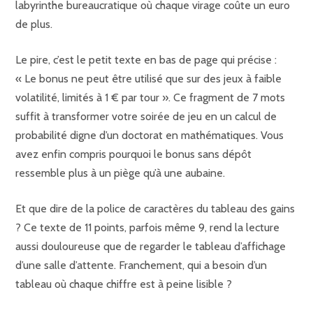
labyrinthe bureaucratique où chaque virage coûte un euro
de plus.
Le pire, c’est le petit texte en bas de page qui précise :
« Le bonus ne peut être utilisé que sur des jeux à faible
volatilité, limités à 1 € par tour ». Ce fragment de 7 mots
suffit à transformer votre soirée de jeu en un calcul de
probabilité digne d’un doctorat en mathématiques. Vous
avez enfin compris pourquoi le bonus sans dépôt
ressemble plus à un piège qu’à une aubaine.
Et que dire de la police de caractères du tableau des gains
? Ce texte de 11 points, parfois même 9, rend la lecture
aussi douloureuse que de regarder le tableau d’affichage
d’une salle d’attente. Franchement, qui a besoin d’un
tableau où chaque chiffre est à peine lisible ?