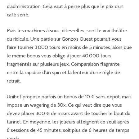
d’administration. Cela vaut à peine plus que le prix d’un
café serré.
Mais les machines à sous, dites‑elles, sont le vrai théâtre
du ridicule. Une partie sur Gonzo’s Quest pourrait vous
faire tourner 3 000 tours en moins de 5 minutes, alors que
le même bonus vous oblige à jouer 40 000 tours
fragmentés sur plusieurs jeux. Comparaison flagrante
entre la rapidité d’un spin et la lenteur d’une règle de
retrait.
Unibet propose parfois un bonus de 10 € sans dépôt, mais
impose un wagering de 30x. Ce qui veut dire que vous
devez placer 300 € de mises avant de toucher le bout du
tunnel. En moyenne, les joueurs atteignent ce seuil après
8 sessions de 45 minutes, soit plus de 6 heures de temps
perdu.