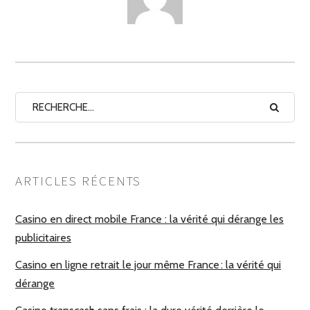
ASSIGNER
LES
AUTEURS
ARTICLES RÉCENTS
Casino en direct mobile France : la vérité qui dérange les
publicitaires
Casino en ligne retrait le jour même France : la vérité qui
dérange