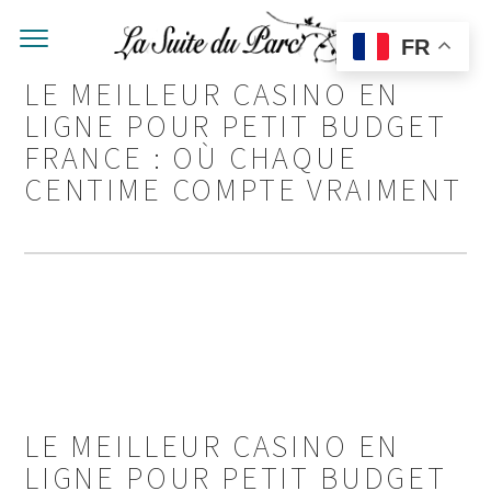
FR
LE MEILLEUR CASINO EN
LIGNE POUR PETIT BUDGET
FRANCE : OÙ CHAQUE
CENTIME COMPTE VRAIMENT
GALES
 ALENTOURS
LE MEILLEUR CASINO EN
LIGNE POUR PETIT BUDGET