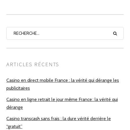
ASSIGNER
LES
AUTEURS
ARTICLES RÉCENTS
Casino en direct mobile France : la vérité qui dérange les
publicitaires
Casino en ligne retrait le jour même France : la vérité qui
dérange
Casino transcash sans frais : la dure vérité derrière le
“gratuit”