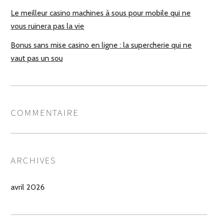
Le meilleur casino machines à sous pour mobile qui ne
vous ruinera pas la vie
Bonus sans mise casino en ligne : la supercherie qui ne
vaut pas un sou
COMMENTAIRE
ARCHIVES
avril 2026