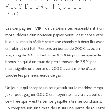
PLUS DE BRUIT QUE DE
PROFIT
Les campagnes « VIP » de certains sites ressemblent à un
motel décoré d’un nouveau papier peint : c’est censé être
luxueux, mais la réalité reste une chambre à deux lits avec
un robinet qui fuit. Prenons un bonus de 200 € avec un
wagering de 40x : il faut jouer 8 000 € pour récupérer le
bonus, ce qui, à un taux de perte moyen de 2,5 % par
main, signifie une perte de 200 € avant même d’avoir
touché les premiers euros de gain.
Un joueur qui accepte un tour gratuit sur la machine Mega
Joker peut gagner 0,02 € en moyenne ; la vraie valeur de
ce « free spin » est le temps gaspillé à lire les conditions.
En comparaison, une mise de 1 € sur une partie de roulette