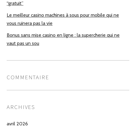
“gratuit”
Le meilleur casino machines à sous pour mobile qui ne
vous ruinera pas la vie
Bonus sans mise casino en ligne : la supercherie qui ne
vaut pas un sou
COMMENTAIRE
ARCHIVES
avril 2026