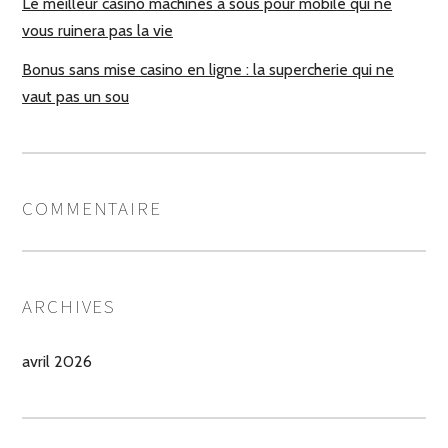
Le meilleur casino machines à sous pour mobile qui ne
vous ruinera pas la vie
Bonus sans mise casino en ligne : la supercherie qui ne
vaut pas un sou
COMMENTAIRE
ARCHIVES
avril 2026