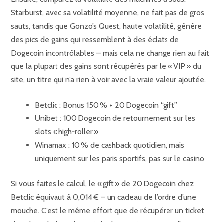
Starburst, avec sa volatilité moyenne, ne fait pas de gros
sauts, tandis que Gonzo’s Quest, haute volatilité, génère
des pics de gains qui ressemblent à des éclats de
Dogecoin incontrôlables – mais cela ne change rien au fait
que la plupart des gains sont récupérés par le « VIP » du
site, un titre qui n’a rien à voir avec la vraie valeur ajoutée.
Betclic : Bonus 150 % + 20 Dogecoin “gift”
Unibet : 100 Dogecoin de retournement sur les
slots « high‑roller »
Winamax : 10 % de cashback quotidien, mais
uniquement sur les paris sportifs, pas sur le casino
Si vous faites le calcul, le « gift » de 20 Dogecoin chez
Betclic équivaut à 0,014 € – un cadeau de l’ordre d’une
mouche. C’est le même effort que de récupérer un ticket