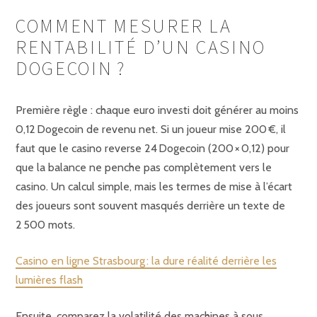
COMMENT MESURER LA
RENTABILITÉ D’UN CASINO
DOGECOIN ?
Première règle : chaque euro investi doit générer au moins
0,12 Dogecoin de revenu net. Si un joueur mise 200 €, il
faut que le casino reverse 24 Dogecoin (200 × 0,12) pour
que la balance ne penche pas complètement vers le
casino. Un calcul simple, mais les termes de mise à l’écart
des joueurs sont souvent masqués derrière un texte de
2 500 mots.
Casino en ligne Strasbourg : la dure réalité derrière les
lumières flash
Ensuite, comparez la volatilité des machines à sous.