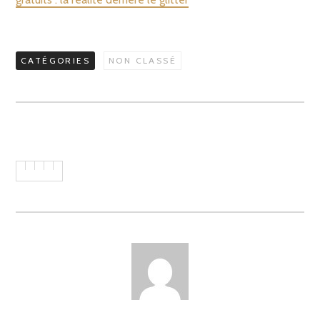
CATÉGORIES
NON CLASSÉ
ASSIGNER