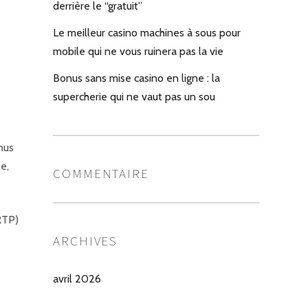
derrière le “gratuit”
Le meilleur casino machines à sous pour
mobile qui ne vous ruinera pas la vie
Bonus sans mise casino en ligne : la
supercherie qui ne vaut pas un sou
nus
e,
COMMENTAIRE
(RTP)
e
ARCHIVES
avril 2026