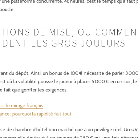
une plateforme concurrente. 48 heures, c’est le temps qu’il faut 
boucle.
TIONS DE MISE, OU COMMEN
ENDENT LES GROS JOUEURS
nt du dépôt. Ainsi, un bonus de 100 € nécessite de parier 3 00
où la volatilité pousse le joueur à placer 5 000 € en un soir, le
e fait que gonfler les exigences.
s, le mirage français
ance : pourquoi la rapidité fait tout
e de chambre d’hôtel bon marché que à un privilège réel. Un « V
e mensuelle équivaut à un coupon de 250 € qui, une fois dépens