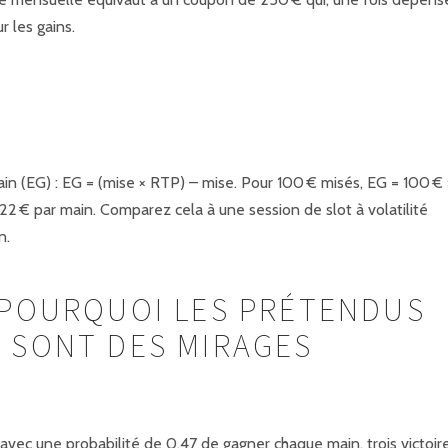
 les gains.
ain (EG) : EG = (mise × RTP) – mise. Pour 100 € misés, EG = 100 € 
22 € par main. Comparez cela à une session de slot à volatilité
n.
: POURQUOI LES PRÉTENDUS
» SONT DES MIRAGES
s avec une probabilité de 0,47 de gagner chaque main, trois victoir