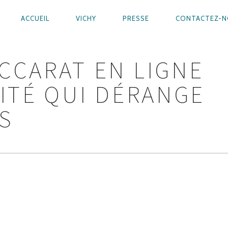
ACCUEIL
VICHY
PRESSE
CONTACTEZ-
NAVIGATION
PRINCIPALE
CCARAT EN LIGNE
RITÉ QUI DÉRANGE
S