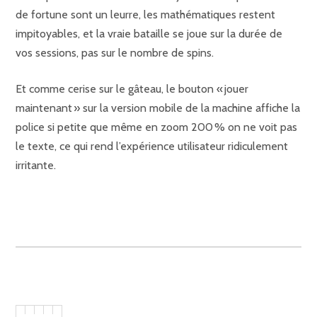
de fortune sont un leurre, les mathématiques restent
impitoyables, et la vraie bataille se joue sur la durée de
vos sessions, pas sur le nombre de spins.
Et comme cerise sur le gâteau, le bouton « jouer
maintenant » sur la version mobile de la machine affiche la
police si petite que même en zoom 200 % on ne voit pas
le texte, ce qui rend l’expérience utilisateur ridiculement
irritante.