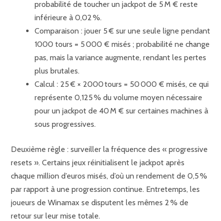
probabilité de toucher un jackpot de 5 M € reste
inférieure à 0,02 %.
Comparaison : jouer 5 € sur une seule ligne pendant
1000 tours = 5 000 € misés ; probabilité ne change
pas, mais la variance augmente, rendant les pertes
plus brutales.
Calcul : 25 € × 2000 tours = 50 000 € misés, ce qui
représente 0,125 % du volume moyen nécessaire
pour un jackpot de 40 M € sur certaines machines à
sous progressives.
Deuxième règle : surveiller la fréquence des « progressive
resets ». Certains jeux réinitialisent le jackpot après
chaque million d’euros misés, d’où un rendement de 0,5 %
par rapport à une progression continue. Entretemps, les
joueurs de Winamax se disputent les mêmes 2 % de
retour sur leur mise totale.