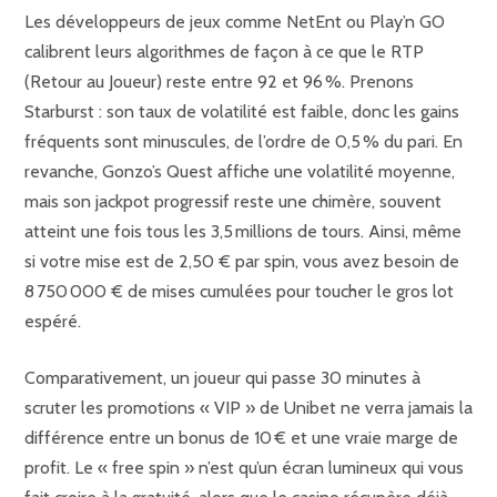
Les développeurs de jeux comme NetEnt ou Play’n GO
calibrent leurs algorithmes de façon à ce que le RTP
(Retour au Joueur) reste entre 92 et 96 %. Prenons
Starburst : son taux de volatilité est faible, donc les gains
fréquents sont minuscules, de l’ordre de 0,5 % du pari. En
revanche, Gonzo’s Quest affiche une volatilité moyenne,
mais son jackpot progressif reste une chimère, souvent
atteint une fois tous les 3,5 millions de tours. Ainsi, même
si votre mise est de 2,50 € par spin, vous avez besoin de
8 750 000 € de mises cumulées pour toucher le gros lot
espéré.
Comparativement, un joueur qui passe 30 minutes à
scruter les promotions « VIP » de Unibet ne verra jamais la
différence entre un bonus de 10 € et une vraie marge de
profit. Le « free spin » n’est qu’un écran lumineux qui vous