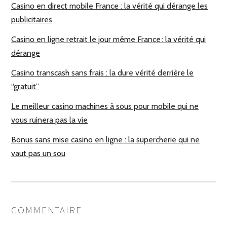
Casino en direct mobile France : la vérité qui dérange les
publicitaires
Casino en ligne retrait le jour même France : la vérité qui
dérange
Casino transcash sans frais : la dure vérité derrière le
“gratuit”
Le meilleur casino machines à sous pour mobile qui ne
vous ruinera pas la vie
Bonus sans mise casino en ligne : la supercherie qui ne
vaut pas un sou
COMMENTAIRE