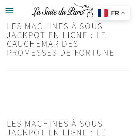
FR
LES MACHINES À SOUS
JACKPOT EN LIGNE : LE
CAUCHEMAR DES
PROMESSES DE FORTUNE
GALES
 ALENTOURS
LES MACHINES À SOUS
JACKPOT EN LIGNE : LE