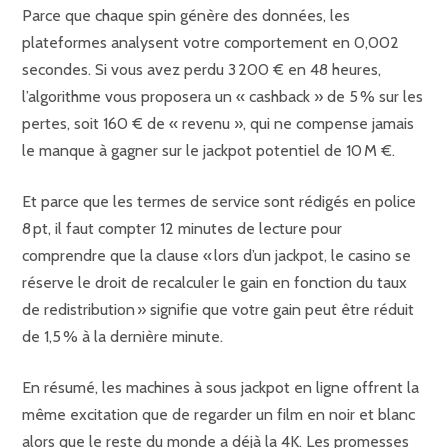
Parce que chaque spin génère des données, les
plateformes analysent votre comportement en 0,002
secondes. Si vous avez perdu 3 200 € en 48 heures,
l’algorithme vous proposera un « cashback » de 5 % sur les
pertes, soit 160 € de « revenu », qui ne compense jamais
le manque à gagner sur le jackpot potentiel de 10 M €.
Et parce que les termes de service sont rédigés en police
8 pt, il faut compter 12 minutes de lecture pour
comprendre que la clause « lors d’un jackpot, le casino se
réserve le droit de recalculer le gain en fonction du taux
de redistribution » signifie que votre gain peut être réduit
de 1,5 % à la dernière minute.
En résumé, les machines à sous jackpot en ligne offrent la
même excitation que de regarder un film en noir et blanc
alors que le reste du monde a déjà la 4K. Les promesses