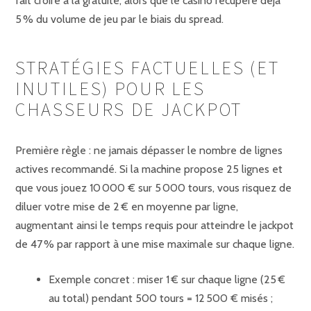
fait croire à la gratuité, alors que le casino récupère déjà
5 % du volume de jeu par le biais du spread.
STRATÉGIES FACTUELLES (ET
INUTILES) POUR LES
CHASSEURS DE JACKPOT
Première règle : ne jamais dépasser le nombre de lignes
actives recommandé. Si la machine propose 25 lignes et
que vous jouez 10 000 € sur 5 000 tours, vous risquez de
diluer votre mise de 2 € en moyenne par ligne,
augmentant ainsi le temps requis pour atteindre le jackpot
de 47 % par rapport à une mise maximale sur chaque ligne.
Exemple concret : miser 1 € sur chaque ligne (25 €
au total) pendant 500 tours = 12 500 € misés ;