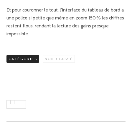
Et pour couronner le tout, l’interface du tableau de bord a
une police si petite que même en zoom 150 % les chiffres
restent flous, rendant la lecture des gains presque
impossible.
CATÉGORIES
NON CLASSÉ