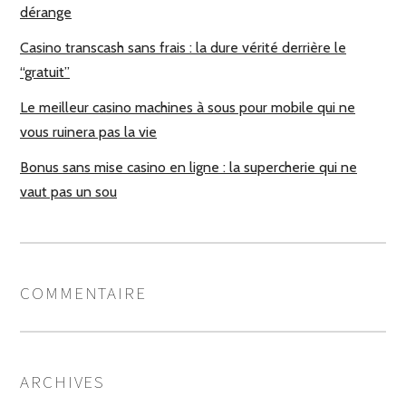
dérange
Casino transcash sans frais : la dure vérité derrière le
“gratuit”
Le meilleur casino machines à sous pour mobile qui ne
vous ruinera pas la vie
Bonus sans mise casino en ligne : la supercherie qui ne
vaut pas un sou
COMMENTAIRE
ARCHIVES