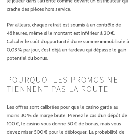
le joueur dans l’attente comme devant un distributeur qui
crache des pièces hors service.
Par ailleurs, chaque retrait est soumis à un contrôle de
48 heures, même si le montant est inférieur à 20 €.
Calculer le coût d’opportunité d’une somme immobilisée à
0,03 % par jour, c’est déjà un fardeau qui dépasse le gain
potentiel du bonus.
POURQUOI LES PROMOS NE
TIENNENT PAS LA ROUTE
Les offres sont calibrées pour que le casino garde au
moins 30 % de marge brute. Prenez le cas d’un dépôt de
100 €, le casino vous donne 50 € de bonus, mais vous
devez miser 500 € pour le débloquer. La probabilité de