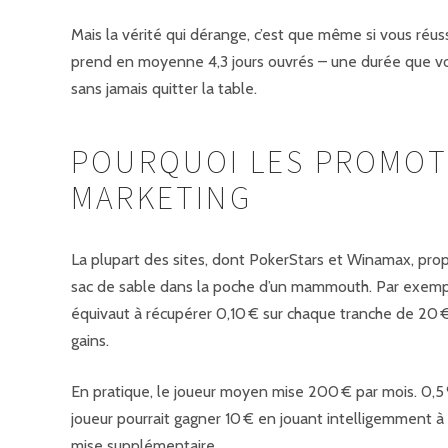
Mais la vérité qui dérange, c’est que même si vous réus
prend en moyenne 4,3 jours ouvrés – une durée que vou
sans jamais quitter la table.
POURQUOI LES PROMOT
MARKETING
La plupart des sites, dont PokerStars et Winamax, propo
sac de sable dans la poche d’un mammouth. Par exemple
équivaut à récupérer 0,10 € sur chaque tranche de 20 
gains.
En pratique, le joueur moyen mise 200 € par mois. 0,5
joueur pourrait gagner 10 € en jouant intelligemment 
mise supplémentaire.