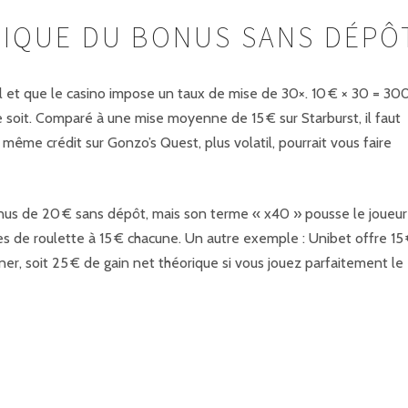
IQUE DU BONUS SANS DÉPÔ
el et que le casino impose un taux de mise de 30×. 10 € × 30 = 30
e soit. Comparé à une mise moyenne de 15 € sur Starburst, il faut
e même crédit sur Gonzo’s Quest, plus volatil, pourrait vous faire
us de 20 € sans dépôt, mais son terme « x40 » pousse le joueur
es de roulette à 15 € chacune. Un autre exemple : Unibet offre 15
rner, soit 25 € de gain net théorique si vous jouez parfaitement le