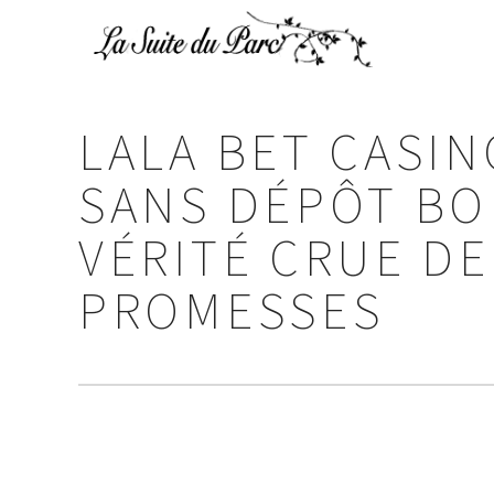
LALA BET CASIN
SANS DÉPÔT BO
VÉRITÉ CRUE DE
PROMESSES