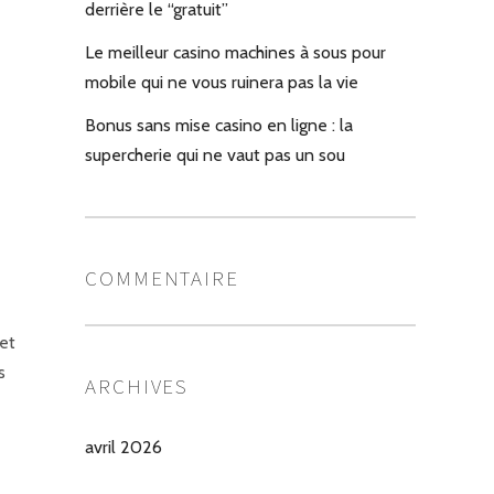
derrière le “gratuit”
Le meilleur casino machines à sous pour
mobile qui ne vous ruinera pas la vie
Bonus sans mise casino en ligne : la
supercherie qui ne vaut pas un sou
COMMENTAIRE
ket
s
ARCHIVES
avril 2026