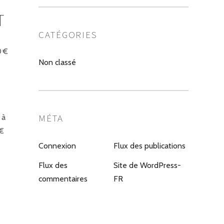
T
CATÉGORIES
0 €
Non classé
MÉTA
 à
 €
Connexion
Flux des publications
Flux des
Site de WordPress-
commentaires
FR