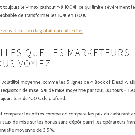
ent toujours le « max cashout » à 100 €, ce qui limite sévèrement le
mprobable de transformer les 10 € en 120 €.
ous : l’illusion du gratuit qui coûte cher
ELLES QUE LES MARKETEURS
OUS VOYIEZ
à volatilité moyenne, comme les 5 lignes de « Book of Dead », af
 requisitoir de mise. 5 € de mise moyenne par tour, 30 tours = 15
ujours loin du 100 € de plafond.
l faut comparer les offres comme on compare les prix du carburant e
u taux de mise sur les bonus sans dépôt parmi les opérateurs fran
 annuelle moyenne de 3,5 %.