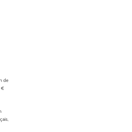
in de
0 €
n
çais,