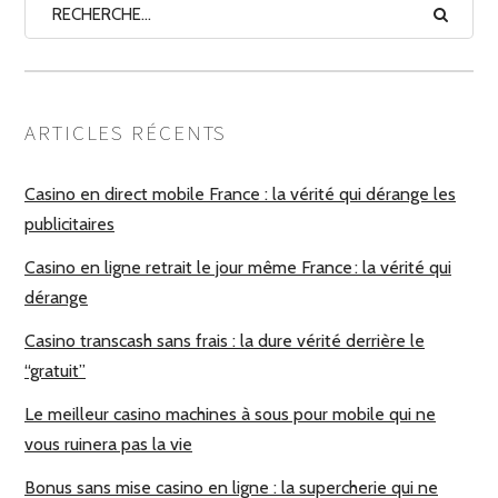
ARTICLES RÉCENTS
Casino en direct mobile France : la vérité qui dérange les
publicitaires
Casino en ligne retrait le jour même France : la vérité qui
dérange
Casino transcash sans frais : la dure vérité derrière le
“gratuit”
Le meilleur casino machines à sous pour mobile qui ne
vous ruinera pas la vie
Bonus sans mise casino en ligne : la supercherie qui ne