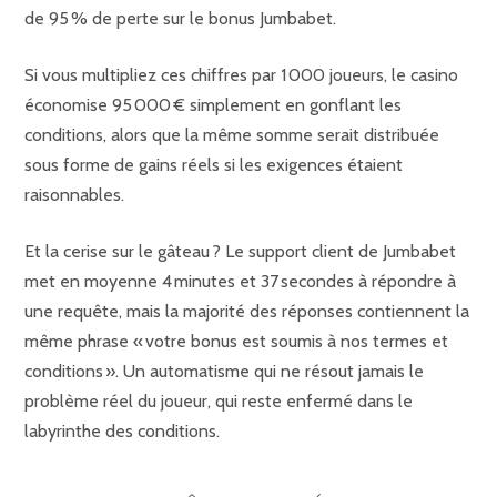
de 95 % de perte sur le bonus Jumbabet.
Si vous multipliez ces chiffres par 1 000 joueurs, le casino
économise 95 000 € simplement en gonflant les
conditions, alors que la même somme serait distribuée
sous forme de gains réels si les exigences étaient
raisonnables.
Et la cerise sur le gâteau ? Le support client de Jumbabet
met en moyenne 4 minutes et 37 secondes à répondre à
une requête, mais la majorité des réponses contiennent la
même phrase « votre bonus est soumis à nos termes et
conditions ». Un automatisme qui ne résout jamais le
problème réel du joueur, qui reste enfermé dans le
labyrinthe des conditions.