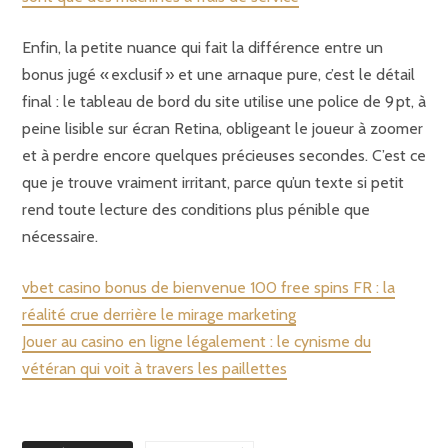
Enfin, la petite nuance qui fait la différence entre un
bonus jugé « exclusif » et une arnaque pure, c’est le détail
final : le tableau de bord du site utilise une police de 9 pt, à
peine lisible sur écran Retina, obligeant le joueur à zoomer
et à perdre encore quelques précieuses secondes. C’est ce
que je trouve vraiment irritant, parce qu’un texte si petit
rend toute lecture des conditions plus pénible que
nécessaire.
vbet casino bonus de bienvenue 100 free spins FR : la
réalité crue derrière le mirage marketing
Jouer au casino en ligne légalement : le cynisme du
vétéran qui voit à travers les paillettes