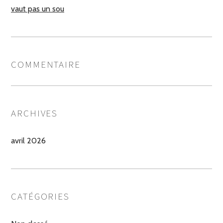
vaut pas un sou
COMMENTAIRE
ARCHIVES
avril 2026
CATÉGORIES