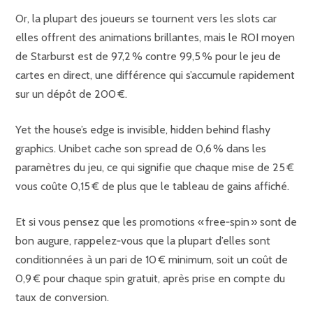
Or, la plupart des joueurs se tournent vers les slots car
elles offrent des animations brillantes, mais le ROI moyen
de Starburst est de 97,2 % contre 99,5 % pour le jeu de
cartes en direct, une différence qui s’accumule rapidement
sur un dépôt de 200 €.
Yet the house’s edge is invisible, hidden behind flashy
graphics. Unibet cache son spread de 0,6 % dans les
paramètres du jeu, ce qui signifie que chaque mise de 25 €
vous coûte 0,15 € de plus que le tableau de gains affiché.
Et si vous pensez que les promotions « free‑spin » sont de
bon augure, rappelez‑vous que la plupart d’elles sont
conditionnées à un pari de 10 € minimum, soit un coût de
0,9 € pour chaque spin gratuit, après prise en compte du
taux de conversion.