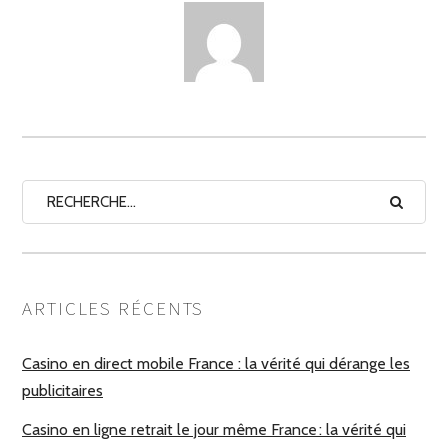
ASSIGNER
LES
AUTEURS
ARTICLES RÉCENTS
Casino en direct mobile France : la vérité qui dérange les
publicitaires
Casino en ligne retrait le jour même France : la vérité qui