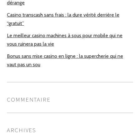
dérange
Casino transcash sans frais : la dure vérité derrière le
“gratuit”
Le meilleur casino machines à sous pour mobile qui ne
vous ruinera pas la vie
Bonus sans mise casino en ligne : la supercherie qui ne
vaut pas un sou
COMMENTAIRE
ARCHIVES