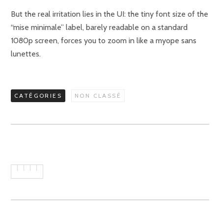
But the real irritation lies in the UI: the tiny font size of the
“mise minimale” label, barely readable on a standard
1080p screen, forces you to zoom in like a myope sans
lunettes.
CATÉGORIES
NON CLASSÉ