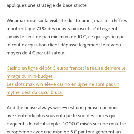
appliquez une stratégie de base stricte.
Winamax mise sur la visibilité du streamer, mais les chiffres
montrent que 73 % des nouveaux inscrits n’atteignent
jamais le seuil de pari minimum de 10 €, ce qui signifie que
le coût d’acquisition client dépasse largement le revenu
moyen de 4 € par utilisateur.
Casino en ligne dépôt 5 euros france : la réalité derrière le
mirage du mini‑budget
Les slots max win élevé casino en ligne ne sont pas un
mythe, c’est du calcul brutal
And the house always wins—c’est une phrase que vous
avez entendu plus souvent que le son des cartes qui
claquent. Un calcul simple : 1 000 € misés sur une roulette
européenne avec une mise de 5 € par tour génèrent un