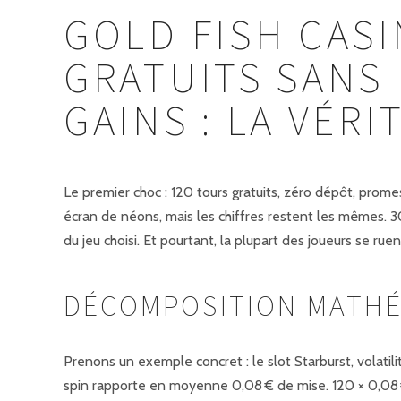
GOLD FISH CAS
GRATUITS SANS
GAINS : LA VÉR
Le premier choc : 120 tours gratuits, zéro dépôt, prom
écran de néons, mais les chiffres restent les mêmes. 3
du jeu choisi. Et pourtant, la plupart des joueurs se ru
DÉCOMPOSITION MATHÉ
Prenons un exemple concret : le slot Starburst, volatil
spin rapporte en moyenne 0,08 € de mise. 120 × 0,08 €