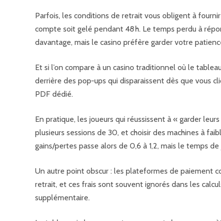
Parfois, les conditions de retrait vous obligent à fourn
compte soit gelé pendant 48 h. Le temps perdu à répon
davantage, mais le casino préfère garder votre patie
Et si l’on compare à un casino traditionnel où le tablea
derrière des pop‑ups qui disparaissent dès que vous cl
PDF dédié.
En pratique, les joueurs qui réussissent à « garder leurs 
plusieurs sessions de 30, et choisir des machines à faib
gains/pertes passe alors de 0,6 à 1,2, mais le temps de 
Un autre point obscur : les plateformes de paiement c
retrait, et ces frais sont souvent ignorés dans les calcul
supplémentaire.