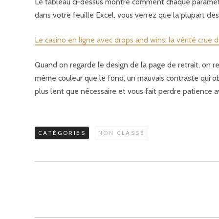
Le tableau ci‑dessus montre comment chaque paramètre i
dans votre feuille Excel, vous verrez que la plupart d
Le casino en ligne avec drops and wins: la vérité crue d
Quand on regarde le design de la page de retrait, on r
même couleur que le fond, un mauvais contraste qui obl
plus lent que nécessaire et vous fait perdre patienc
CATÉGORIES
NON CLASSÉ