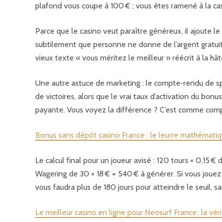
plafond vous coupe à 100 € ; vous êtes ramené à la cas
Parce que le casino veut paraître généreux, il ajoute l
subtilement que personne ne donne de l’argent gratuit
vieux texte « vous méritez le meilleur » réécrit à la hât
Une autre astuce de marketing : le compte‑rendu de s
de victoires, alors que le vrai taux d’activation du bon
payante. Vous voyez la différence ? C’est comme compa
Bonus sans dépôt casino France : le leurre mathématiq
Le calcul final pour un joueur avisé : 120 tours × 0,15 
Wagering de 30 × 18 € = 540 € à générer. Si vous jouez
vous faudra plus de 180 jours pour atteindre le seuil, s
Le meilleur casino en ligne pour Neosurf France : la vér