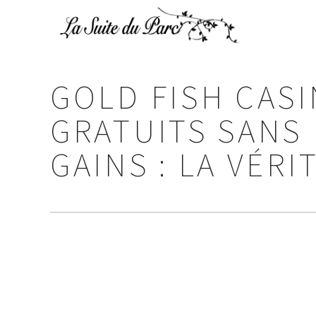
GOLD FISH CAS
GRATUITS SANS
GAINS : LA VÉR