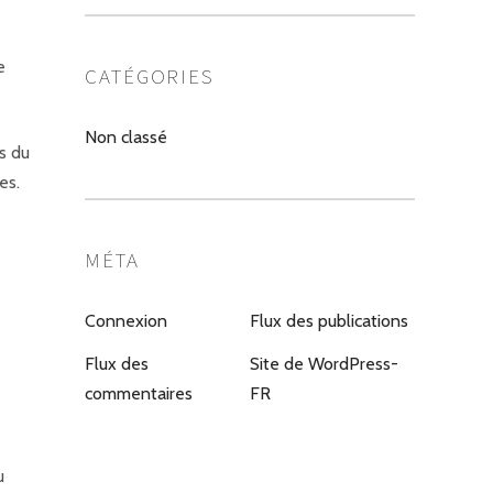
e
CATÉGORIES
Non classé
s du
es.
MÉTA
Connexion
Flux des publications
Flux des
Site de WordPress-
commentaires
FR
u