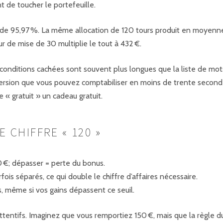
t de toucher le portefeuille.
P de 95,97 %. La même allocation de 120 tours produit en moyenn
ur de mise de 30 multiplie le tout à 432 €.
s conditions cachées sont souvent plus longues que la liste de mot
version que vous pouvez comptabiliser en moins de trente second
 « gratuit » un cadeau gratuit.
 CHIFFRE « 120 »
0 €; dépasser = perte du bonus.
is séparés, ce qui double le chiffre d’affaires nécessaire.
s, même si vos gains dépassent ce seuil.
ttentifs. Imaginez que vous remportiez 150 €, mais que la règle d