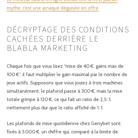
mythe, c’est une arnaque déguisée en offre
DÉCRYPTAGE DES CONDITIONS
CACHÉES DERRIÈRE LE
BLABLA MARKETING
Chaque fois que vous lisez “mise de 40 €, gains max de
100 €”, il faut multiplier le gain maximal par le nombre de
jeux actifs. Supposons que vous jouiez à trois machines
simultanément, le plafond passe à 300 €, mais la mise
totale grimpe à 120 €, ce qui fait un ratio de 2,5 : 1,
nettement plus dur que le ratio affiché de 1 : 1.
Les plafonds de mise quotidienne chez Genybet sont
fixés à 5 000 €, un chiffre qui, comparé à la limite de