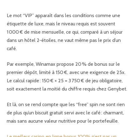
Le mot “VIP” apparaît dans les conditions comme une
étiquette de luxe, mais le niveau requis est souvent
1 000 € de mise mensuelle, ce qui, comparé à un séjour
dans un hôtel 2‑étoiles, ne vaut même pas le prix d’un
café.
Par exemple, Winamax propose 20 % de bonus sur le
premier dépôt, limité à 150 €, avec une exigence de 25x.
Le calcul rapide : 150 € × 25 = 3 750 € de jeu obligatoire,
soit exactement la moitié du chiffre requis chez Genybet.
Et là, on se rend compte que les “free” spin ne sont rien
de plus qu’un biscuit gratuit servi avec le café : charmant,
mais sans aucune valeur nutritive pour le portefeuille.
Le meilleur casino en ligne bonus 100% n’est pas un