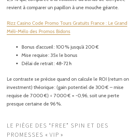
revient à comparer un papillon à une mouche géante.
Rizz Casino Code Promo Tours Gratuits France : Le Grand
Méli-Mélo des Promos Bidons
Bonus d’accueil : 100 % jusqu’à 200 €
Mise requise : 35x le bonus
Délai de retrait : 48‑72 h
Le contraste se précise quand on calcule le ROI (return on
investment) théorique : (gain potentiel de 300 € – mise
requise de 7 000 €) ÷ 7 000 € = -0,96, soit une perte
presque certaine de 96 %.
LE PIÈGE DES “FREE” SPIN ET DES
PROMESSES « VIP »