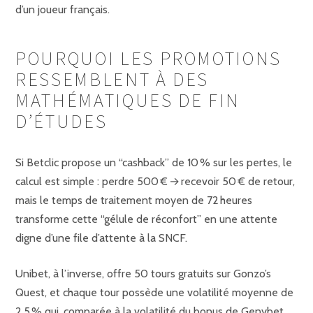
d’un joueur français.
POURQUOI LES PROMOTIONS
RESSEMBLENT À DES
MATHÉMATIQUES DE FIN
D’ÉTUDES
Si Betclic propose un “cashback” de 10 % sur les pertes, le
calcul est simple : perdre 500 € → recevoir 50 € de retour,
mais le temps de traitement moyen de 72 heures
transforme cette “gélule de réconfort” en une attente
digne d’une file d’attente à la SNCF.
Unibet, à l’inverse, offre 50 tours gratuits sur Gonzo’s
Quest, et chaque tour possède une volatilité moyenne de
2,5 % qui, comparée à la volatilité du bonus de Genybet,