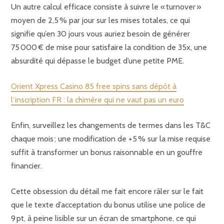
Un autre calcul efficace consiste à suivre le « turnover »
moyen de 2,5 % par jour sur les mises totales, ce qui
signifie qu’en 30 jours vous auriez besoin de générer
75 000 € de mise pour satisfaire la condition de 35x, une
absurdité qui dépasse le budget d’une petite PME.
Orient Xpress Casino 85 free spins sans dépôt à
l’inscription FR : la chimère qui ne vaut pas un euro
Enfin, surveillez les changements de termes dans les T&C
chaque mois ; une modification de +5 % sur la mise requise
suffit à transformer un bonus raisonnable en un gouffre
financier.
Cette obsession du détail me fait encore râler sur le fait
que le texte d’acceptation du bonus utilise une police de
9 pt, à peine lisible sur un écran de smartphone, ce qui