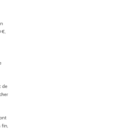
un
 €,
e
t de
cher
sont
fin,