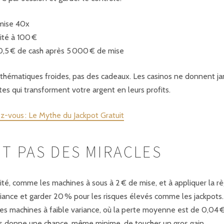
 mise 40x
mité à 100 €
 0,5 € de cash après 5 000 € de mise
thématiques froides, pas des cadeaux. Les casinos ne donnent ja
ntes qui transforment votre argent en leurs profits.
-vous : Le Mythe du Jackpot Gratuit
NT PAS DES MIRACLES
lité, comme les machines à sous à 2 € de mise, et à appliquer la rè
ariance et garder 20 % pour les risques élevés comme les jackpots.
s machines à faible variance, où la perte moyenne est de 0,04 €
ous donne une chance, même minime, de toucher un gros gain.