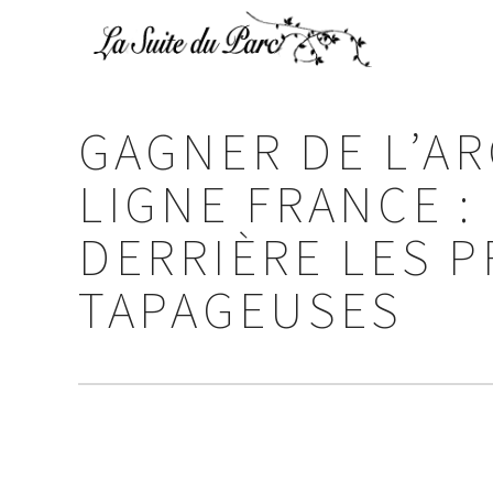
GAGNER DE L’A
LIGNE FRANCE :
DERRIÈRE LES 
TAPAGEUSES