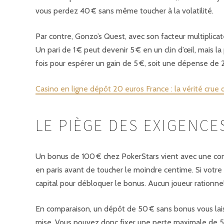
vous perdez 40 € sans même toucher à la volatilité.
Par contre, Gonzo’s Quest, avec son facteur multiplicateu
Un pari de 1 € peut devenir 5 € en un clin d’œil, mais 
fois pour espérer un gain de 5 €, soit une dépense de 2
Casino en ligne dépôt 20 euros France : la vérité crue 
LE PIÈGE DES EXIGENCE
Un bonus de 100 € chez PokerStars vient avec une cond
en paris avant de toucher le moindre centime. Si votre 
capital pour débloquer le bonus. Aucun joueur rationnel
En comparaison, un dépôt de 50 € sans bonus vous laiss
mise. Vous pouvez donc fixer une perte maximale de 5 €