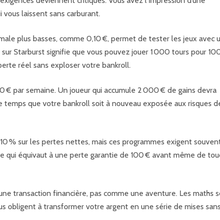
 exigences deviennent critiques. Vous avez l’impression d’une
i vous laissent sans carburant.
nimale plus basses, comme 0,10 €, permet de tester les jeux avec 
 sur Starburst signifie que vous pouvez jouer 1 000 tours pour 100
erte réel sans exploser votre bankroll.
 500 € par semaine. Un joueur qui accumule 2 000 € de gains devra
e temps que votre bankroll soit à nouveau exposée aux risques d
e 10 % sur les pertes nettes, mais ces programmes exigent souven
e qui équivaut à une perte garantie de 100 € avant même de tou
une transaction financière, pas comme une aventure. Les maths 
us obligent à transformer votre argent en une série de mises sans 