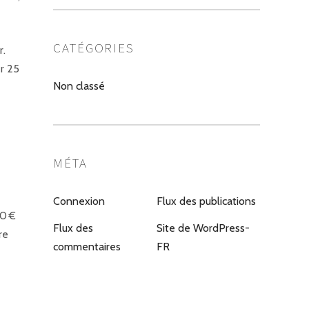
CATÉGORIES
r.
er 25
Non classé
MÉTA
Connexion
Flux des publications
00 €
Flux des
Site de WordPress-
re
commentaires
FR