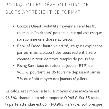
POURQUOI LES DÉVELOPPEURS DE
SLOTS APPRÉCIENT CE FORMAT
Gonzo’s Quest : volatilité moyenne, rend les 85
tours plus “excitants” pour le joueur qui voit chaque
spin comme une chasse au trésor.
Book of Dead : haute volatilité, les gains explosent
parfois, mais la plupart des tours restent à zéro,
comme un tiroir de tiroirs remplis de poussière.
Rising Sun : taux de retour au joueur (RTP) de
96,5 %, pourtant les 85 tours ne dépassent jamais
7 % du dépôt moyen des joueurs réguliers.
Le calcul est simple : si le RTP moyen d’une machine est
96,5 %, chaque euro mise rapporte 0,965 €. Sur 85 tours,
la perte attendue est 85 × (1‑0,965) = 2,975 €, soit presque