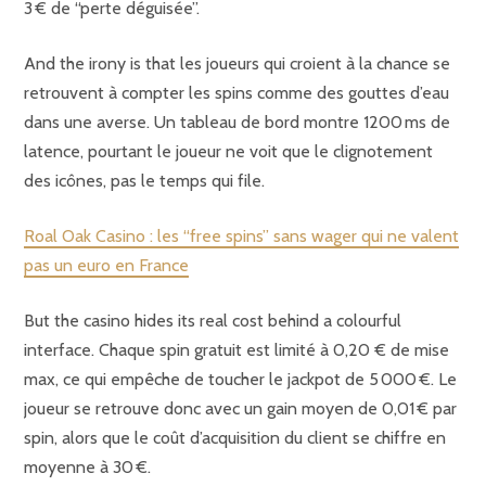
3 € de “perte déguisée”.
And the irony is that les joueurs qui croient à la chance se
retrouvent à compter les spins comme des gouttes d’eau
dans une averse. Un tableau de bord montre 1200 ms de
latence, pourtant le joueur ne voit que le clignotement
des icônes, pas le temps qui file.
Roal Oak Casino : les “free spins” sans wager qui ne valent
pas un euro en France
But the casino hides its real cost behind a colourful
interface. Chaque spin gratuit est limité à 0,20 € de mise
max, ce qui empêche de toucher le jackpot de 5 000 €. Le
joueur se retrouve donc avec un gain moyen de 0,01 € par
spin, alors que le coût d’acquisition du client se chiffre en
moyenne à 30 €.