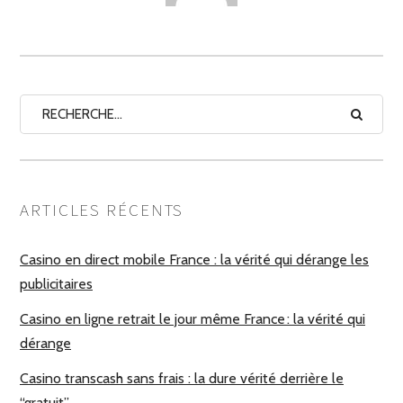
ASSIGNER
LES
AUTEURS
ARTICLES RÉCENTS
Casino en direct mobile France : la vérité qui dérange les
publicitaires
Casino en ligne retrait le jour même France : la vérité qui
dérange
Casino transcash sans frais : la dure vérité derrière le
“gratuit”