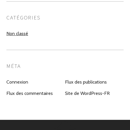
CATÉGORIES
Non classé
MÉTA
Connexion
Flux des publications
Flux des commentaires
Site de WordPress-FR