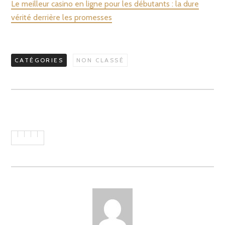
Le meilleur casino en ligne pour les débutants : la dure
vérité derrière les promesses
CATÉGORIES
NON CLASSÉ