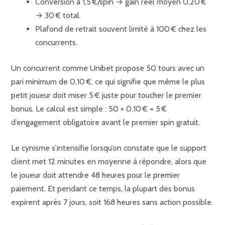
Conversion à 1,5 €/spin → gain réel moyen 0,20 €
→ 30 € total.
Plafond de retrait souvent limité à 100 € chez les
concurrents.
Un concurrent comme Unibet propose 50 tours avec un
pari minimum de 0,10 €, ce qui signifie que même le plus
petit joueur doit miser 5 € juste pour toucher le premier
bonus. Le calcul est simple : 50 × 0,10 € = 5 €
d’engagement obligatoire avant le premier spin gratuit.
Le cynisme s’intensifie lorsqu’on constate que le support
client met 12 minutes en moyenne à répondre, alors que
le joueur doit attendre 48 heures pour le premier
paiement. Et pendant ce temps, la plupart des bonus
expirent après 7 jours, soit 168 heures sans action possible.