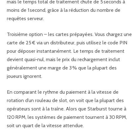
mais le temps total de traitement chute de 5 seconds à
moins de 1 second, grâce à la réduction du nombre de
requêtes serveur.
Troisième option – les cartes prépayées. Vous chargez une
carte de 25 € via un distributeur, puis utilisez le code PIN
pour déposer instantanément. Le temps de traitement
devient quasi‑nul, mais le prix du rechargement inclut
généralement une marge de 3 % que la plupart des
joueurs ignorent.
En comparant le rythme du paiement à la vitesse de
rotation d’un rouleau de slot, on voit que la plupart des
opérateurs sont à la traîne. Alors que Starburst tourne à
120 RPM, les systèmes de paiement tournent à 30 RPM,
soit un quart de la vitesse attendue.