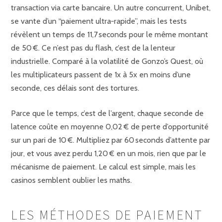
transaction via carte bancaire. Un autre concurrent, Unibet,
se vante d’un “paiement ultra‑rapide”, mais les tests
révèlent un temps de 11,7 seconds pour le même montant
de 50 €. Ce n’est pas du flash, c’est de la lenteur
industrielle. Comparé à la volatilité de Gonzo’s Quest, où
les multiplicateurs passent de 1x à 5x en moins d’une
seconde, ces délais sont des tortures.
Parce que le temps, c’est de l’argent, chaque seconde de
latence coûte en moyenne 0,02 € de perte d’opportunité
sur un pari de 10 €. Multipliez par 60 seconds d’attente par
jour, et vous avez perdu 1,20 € en un mois, rien que par le
mécanisme de paiement. Le calcul est simple, mais les
casinos semblent oublier les maths.
LES MÉTHODES DE PAIEMENT