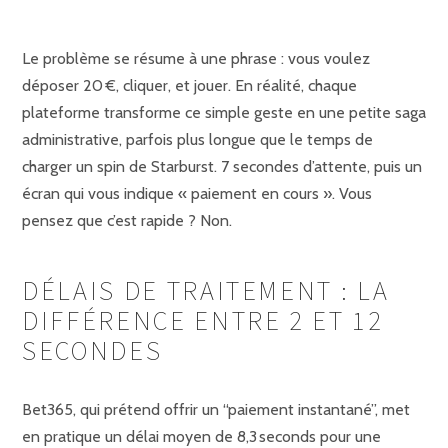
Le problème se résume à une phrase : vous voulez
déposer 20 €, cliquer, et jouer. En réalité, chaque
plateforme transforme ce simple geste en une petite saga
administrative, parfois plus longue que le temps de
charger un spin de Starburst. 7 secondes d’attente, puis un
écran qui vous indique « paiement en cours ». Vous
pensez que c’est rapide ? Non.
DÉLAIS DE TRAITEMENT : LA
DIFFÉRENCE ENTRE 2 ET 12
SECONDES
Bet365, qui prétend offrir un “paiement instantané”, met
en pratique un délai moyen de 8,3 seconds pour une