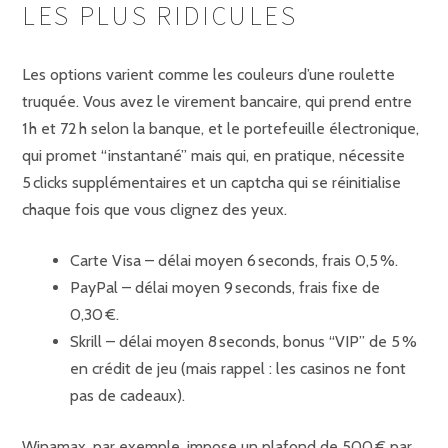
LES PLUS RIDICULES
Les options varient comme les couleurs d’une roulette
truquée. Vous avez le virement bancaire, qui prend entre
1 h et 72 h selon la banque, et le portefeuille électronique,
qui promet “instantané” mais qui, en pratique, nécessite
5 clicks supplémentaires et un captcha qui se réinitialise
chaque fois que vous clignez des yeux.
Carte Visa – délai moyen 6 seconds, frais 0,5 %.
PayPal – délai moyen 9 seconds, frais fixe de
0,30 €.
Skrill – délai moyen 8 seconds, bonus “VIP” de 5 %
en crédit de jeu (mais rappel : les casinos ne font
pas de cadeaux).
Winamax, par exemple, impose un plafond de 500 € par