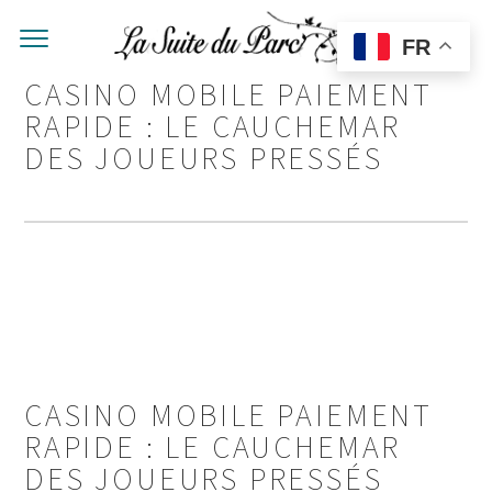
FR
CASINO MOBILE PAIEMENT
RAPIDE : LE CAUCHEMAR
DES JOUEURS PRESSÉS
GALES
 ALENTOURS
CASINO MOBILE PAIEMENT
RAPIDE : LE CAUCHEMAR
DES JOUEURS PRESSÉS